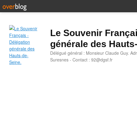
Le Souvenir Françai
générale des Hauts
Délégué général : Monsieur Claude Guy. Adr
Suresnes - Contact : 92@dgsf.fr