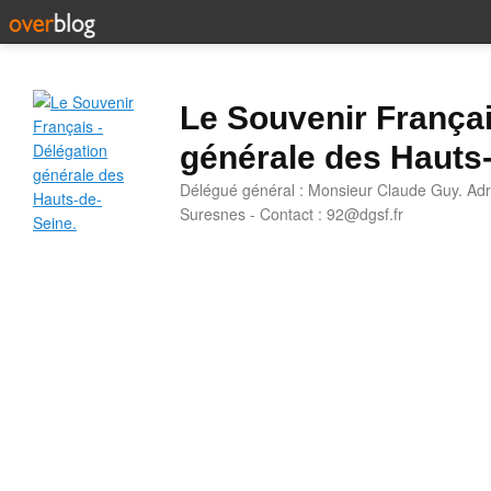
Le Souvenir Françai
générale des Hauts
Délégué général : Monsieur Claude Guy. Adr
Suresnes - Contact : 92@dgsf.fr