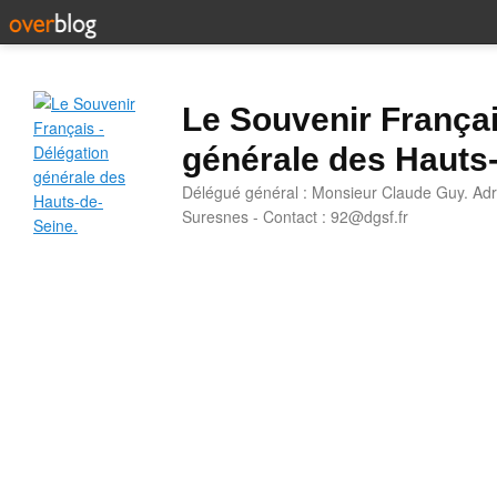
Le Souvenir Françai
générale des Hauts
Délégué général : Monsieur Claude Guy. Adr
Suresnes - Contact : 92@dgsf.fr