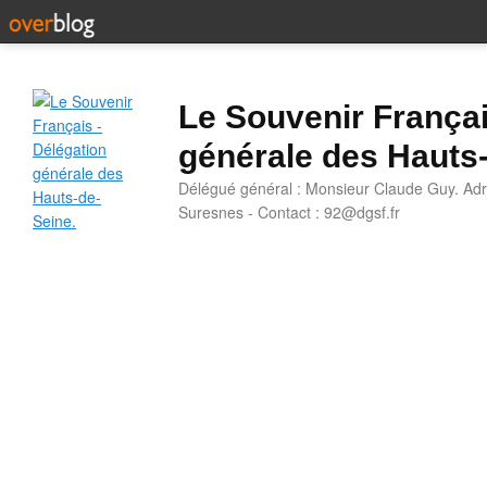
Le Souvenir Françai
générale des Hauts
Délégué général : Monsieur Claude Guy. Adr
Suresnes - Contact : 92@dgsf.fr