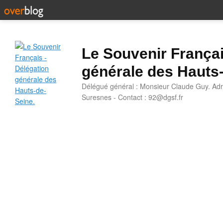
Le Souvenir Françai
générale des Hauts
Délégué général : Monsieur Claude Guy. Adr
Suresnes - Contact : 92@dgsf.fr