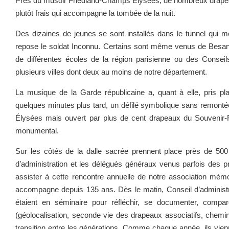
Près du musoir Friedland-Champs Élysées, de nombreux drapea
plutôt frais qui accompagne la tombée de la nuit.
Des dizaines de jeunes se sont installés dans le tunnel qui m
repose le soldat Inconnu. Certains sont même venus de Besan
de différentes écoles de la région parisienne ou des Consei
plusieurs villes dont deux au moins de notre département.
La musique de la Garde républicaine a, quant à elle, pris p
quelques minutes plus tard, un défilé symbolique sans remon
Élysées mais ouvert par plus de cent drapeaux du Souvenir-F
monumental.
Sur les côtés de la dalle sacrée prennent place près de 500
d’administration et les délégués généraux venus parfois des pr
assister à cette rencontre annuelle de notre association mémori
accompagne depuis 135 ans. Dès le matin, Conseil d’administ
étaient en séminaire pour réfléchir, se documenter, comparer
(géolocalisation, seconde vie des drapeaux associatifs, chem
transition entre les générations. Comme chaque année, ils vie