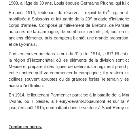
1908, à l’âge de 30 ans, Louis épouse Germaine Pluche, qui lui 
e
En août 1914, lieutenant de réserve, il rejoint le 67
régiment d
e
mobilisée à Soissons et fait partie de la 23
brigade d’infanterie
corps d’armée. Composé
primitivement de Bretons, de Parisien
au cours de la campagne, de nombreux renforts, et, tout en c
anciens éléments, puis comptera bientôt une grande proporti
et de Lyonnais.
e
Parti en couverture dans la nuit du 31 juillet 1914, le 67
RI est 
la région d'Hattonchâtel, où les éléments de la division sont 
Meuse et préparent des lignes de défense. Le régiment prend p
cette contrée qu'il va commencer la campagne ; il y restera j
collines souvent abruptes ou de grandes forêts, le terrain y e
aussi à l'infiltration.
En 1914, le lieutenant Parmentier participe à la bataille de la Ma
l’Aisne, où il blessé, à Fleury-devant-Douaumont et sur la W
jusqu’en août 1915, combattant dans le secteur à Saint-Rémy o
Tombé en héros.