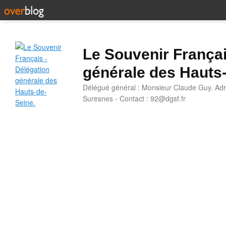
Le Souvenir Françai
générale des Hauts
Délégué général : Monsieur Claude Guy. Adr
Suresnes - Contact : 92@dgsf.fr