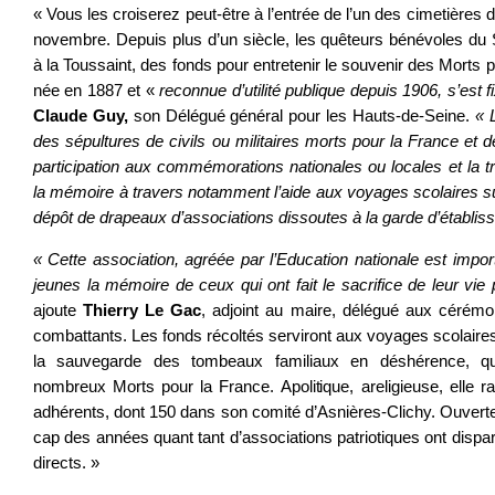
« Vous les croiserez peut-être à l’entrée de l’un des cimetières d
novembre. Depuis plus d’un siècle, les quêteurs bénévoles du S
à la Toussaint, des fonds pour entretenir le souvenir des Morts p
née en 1887 et «
reconnue d’utilité publique depuis 1906, s’est 
Claude Guy,
son Délégué général pour les Hauts-de-Seine.
« 
des sépultures de civils ou militaires morts pour la France et
participation aux commémorations nationales ou locales et la 
la mémoire à travers notamment l’aide aux voyages scolaires su
dépôt de drapeaux d’associations dissoutes à la garde d’établis
« Cette association, agréée par l’Education nationale est impor
jeunes la mémoire de ceux qui ont fait le sacrifice de leur vie
ajoute
Thierry Le Gac
, adjoint au maire, délégué aux cérémon
combattants. Les fonds récoltés serviront aux voyages scolaires,
la sauvegarde des tombeaux familiaux en déshérence, qui
nombreux Morts pour la France. Apolitique, areligieuse, elle r
adhérents, dont 150 dans son comité d’Asnières-Clichy. Ouvertes
cap des années quant tant d’associations patriotiques ont dispa
directs. »