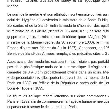
médailleur Charles Gustave de Marey et sa république qui o
Marine.
Le suivi de la médaille et son attribution sont ensuite confiés au m
celui de l’Hygiène qui deviendra le ministère de la Santé Publiq
Solidarités et de la Santé. Enfin la médaille d’honneur des épid
le ministre de la Guerre (décret du 15 avril 1892) et sera dist
grippe espagnole, le ministre de l’Intérieur (pour l’Algérie (4)
ministre de la Marine (décret du 30 septembre 1909), le minis
France d’outre-mer (décret du 3 juin 1927). Cependant, en 196
Service de Santé des Armées remplaça les médailles dites « Gu
Auparavant, des médailles existaient mais n’étaient pas portabl
pas de la phaléristique mais de la numismatique. Il s’agissait
diamètre de 3 à 8 cm probablement offerte dans un écrin. Méda
« de présentation », elles portent souvent des symboles de la 
Paris en 1832) ou l’effigie de la République après celle de l’
Louis-Philippe en 1835.
La figure d’Esculape retient l’attention sur deux commandes d
Paris en 1832 afin de commémorer la tragédie humaine née qu
et parvenue à semer le désastre dans Paris.