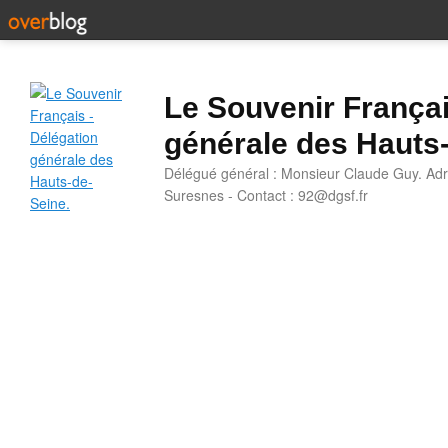
Le Souvenir Françai
générale des Hauts
Délégué général : Monsieur Claude Guy. Adr
Suresnes - Contact : 92@dgsf.fr