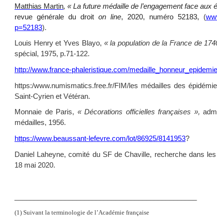
Matthias Martin
, « La future médaille de l’engagement face aux é
revue générale du droit
on line
, 2020, numéro 52183,
(
www
p=52183
).
Louis Henry et Yves Blayo,
« la population de la France de 17
spécial, 1975, p.71-122.
http://www.france-phaleristique.com/medaille_honneur_epidemi
https:/www.numismatics.free.fr/FIM/les médailles des épidé
Saint-Cyrien et Vétéran.
Monnaie de Paris,
« Décorations officielles françaises »,
admi
médailles, 1956.
https://www.beaussant-lefevre.com/lot/86925/8141953
?
Daniel Laheyne, comité du SF de Chaville, recherche dans les j
18 mai 2020.
_______________________________________________
(1) Suivant la terminologie de l’Académie française