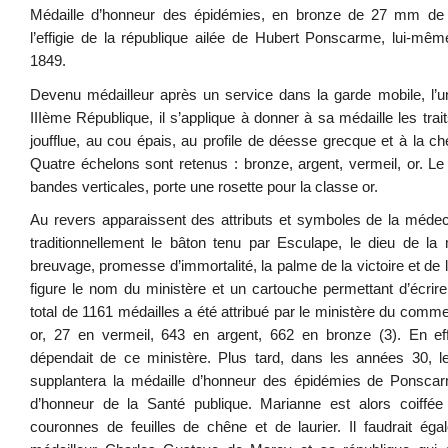
Médaille d’honneur des épidémies, en bronze de 27 mm de d
l’effigie de la république ailée de Hubert Ponscarme, lui-mê
1849.
Devenu médailleur après un service dans la garde mobile, l’u
IIIème République, il s’applique à donner à sa médaille les tra
joufflue, au cou épais, au profile de déesse grecque et à la cheve
Quatre échelons sont retenus : bronze, argent, vermeil, or. Le
bandes verticales, porte une rosette pour la classe or.
Au revers apparaissent des attributs et symboles de la médeci
traditionnellement le bâton tenu par Esculape, le dieu de l
breuvage, promesse d’immortalité, la palme de la victoire et de
figure le nom du ministère et un cartouche permettant d’écrire
total de 1161 médailles a été attribué par le ministère du com
or, 27 en vermeil, 643 en argent, 662 en bronze (3). En eff
dépendait de ce ministère. Plus tard, dans les années 30, 
supplantera la médaille d’honneur des épidémies de Ponscarm
d’honneur de la Santé publique. Marianne est alors coiffé
couronnes de feuilles de chêne et de laurier. Il faudrait égal