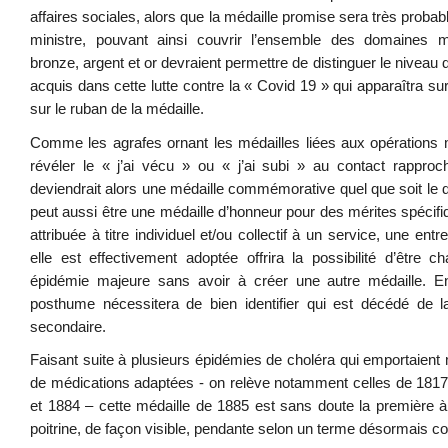
affaires sociales, alors que la médaille promise sera très proba
ministre, pouvant ainsi couvrir l’ensemble des domaines min
bronze, argent et or devraient permettre de distinguer le niveau
acquis dans cette lutte contre la « Covid 19 » qui apparaîtra su
sur le ruban de la médaille.
Comme les agrafes ornant les médailles liées aux opérations mil
révéler le « j’ai vécu » ou « j’ai subi » au contact rappro
deviendrait alors une médaille commémorative quel que soit le de
peut aussi être une médaille d’honneur pour des mérites spécifiqu
attribuée à titre individuel et/ou collectif à un service, une entre
elle est effectivement adoptée offrira la possibilité d’être
épidémie majeure sans avoir à créer une autre médaille. Enfin
posthume nécessitera de bien identifier qui est décédé de la
secondaire.
Faisant suite à plusieurs épidémies de choléra qui emportaient
de médications adaptées - on relève notamment celles de 1817
et 1884 – cette médaille de 1885 est sans doute la première à 
poitrine, de façon visible, pendante selon un terme désormais