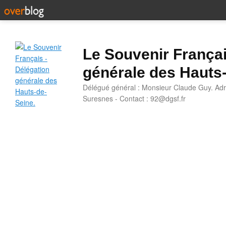
Le Souvenir Françai
générale des Hauts
Délégué général : Monsieur Claude Guy. Adr
Suresnes - Contact : 92@dgsf.fr