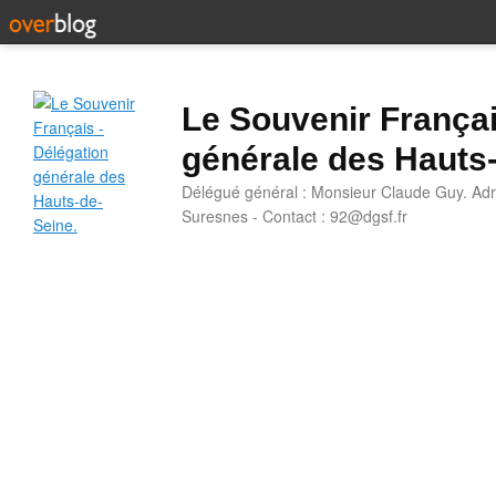
Le Souvenir Françai
générale des Hauts
Délégué général : Monsieur Claude Guy. Adr
Suresnes - Contact : 92@dgsf.fr