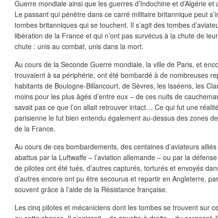
Guerre mondiale ainsi que les guerres d’Indochine et d’Algérie et u
Le passant qui pénètre dans ce carré militaire britannique peut s’i
tombes britanniques qui se touchent. Il s’agit des tombes d’aviateu
libération de la France et qui n’ont pas survécus à la chute de leu
chute : unis au combat, unis dans la mort.
Au cours de la Seconde Guerre mondiale, la ville de Paris, et enco
trouvaient à sa périphérie, ont été bombardé à de nombreuses repr
habitants de Boulogne-Billancourt, de Sèvres, les Isséens, les Cl
moins pour les plus âgés d’entre eux – de ces nuits de cauchema
savait pas ce que l’on allait retrouver intact… Ce qui fut une réal
parisienne le fut bien entendu également au-dessus des zones de
de la France.
Au cours de ces bombardements, des centaines d’aviateurs alliés o
abattus par la Luftwaffe – l’aviation allemande – ou par la défens
de pilotes ont été tués, d’autres capturés, torturés et envoyés da
d’autres encore ont pu être secourus et repartir en Angleterre, p
souvent grâce à l’aide de la Résistance française.
Les cinq pilotes et mécaniciens dont les tombes se trouvent sur c