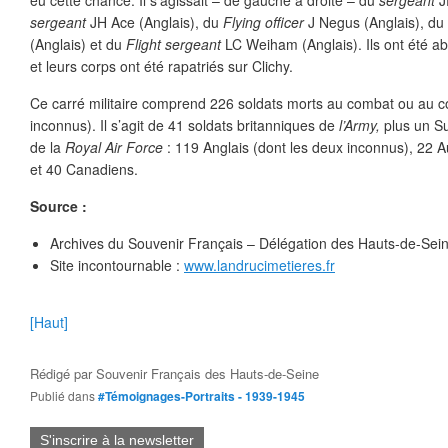
eu cette chance. Il s’agissait – de gauche à droite – du
sergeant
J
sergeant
JH Ace (Anglais), du
Flying officer
J Negus (Anglais), du
(Anglais) et du
Flight sergeant
LC Weiham (Anglais). Ils ont été a
et leurs corps ont été rapatriés sur Clichy.
Ce carré militaire comprend 226 soldats morts au combat ou au c
inconnus). Il s’agit de 41 soldats britanniques de
l’Army,
plus un Su
de la
Royal Air Force
: 119 Anglais (dont les deux inconnus), 22 A
et 40 Canadiens.
Source :
Archives du Souvenir Français – Délégation des Hauts-de-Sein
Site incontournable :
www.landrucimetieres.fr
[Haut]
Rédigé par
Souvenir Français des Hauts-de-Seine
Publié dans
#Témoignages-Portraits - 1939-1945
S'inscrire à la newsletter