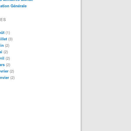
ation Générale
VES
oût
(1)
illet
(3)
in
(2)
ai
(2)
ril
(2)
ars
(2)
vrier
(2)
nvier
(2)