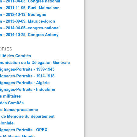
 - 2011-04-03, Congres national
 - 2011-11-06, Rueil-Malmaison
 - 2012-10-13, Boulogne
 - 2013-09-09, Maurice-Joron
 - 2014-04-05--congres-national
 - 2014-10-25, Congres Antony
ORIES
lité des Comités
nication de la Délégation Générale
gnages-Portraits - 1939-1945
gnages-Portraits - 1914-1918
gnages-Portraits - Algérie
gnages-Portraits - Indochine
s militaires
 des Comités
e franco-prussienne
x de Mémoire du département
loniale
gnages-Portraits - OPEX
s Militaires Monde