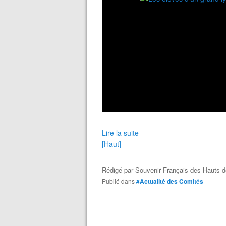
Lire la suite
[Haut]
Rédigé par
Souvenir Français des Hauts-d
Publié dans
#Actualité des Comités