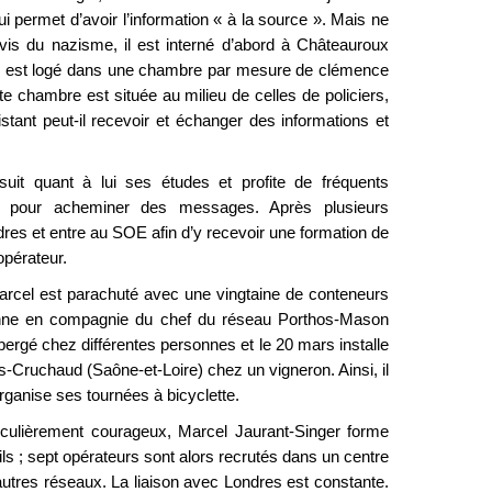
lui permet d’avoir l’information « à la source ». Mais ne
vis du nazisme, il est interné d’abord à Châteauroux
 il est logé dans une chambre par mesure de clémence
tte chambre est située au milieu de celles de policiers,
stant peut-il recevoir et échanger des informations et
rsuit quant à lui ses études et profite de fréquents
n pour acheminer des messages. Après plusieurs
res et entre au SOE afin d’y recevoir une formation de
opérateur.
arcel est parachuté avec une vingtaine de conteneurs
anne en compagnie du chef du réseau Porthos-Mason
bergé chez différentes personnes et le 20 mars installe
-Cruchaud (Saône-et-Loire) chez un vigneron. Ainsi, il
rganise ses tournées à bicyclette.
ticulièrement courageux, Marcel Jaurant-Singer forme
s ; sept opérateurs sont alors recrutés dans un centre
’autres réseaux. La liaison avec Londres est constante.