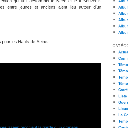
Album
ention qui unit désormais le lycée et le « Souvenir-
Album
s entre jeunes et anciens aient lieu autour d’un
Album
Album
Album
Album
 pour les Hauts-de-Seine.
CATÉG
Actua
Commu
Témoi
Témoi
Témoi
Témoi
Carré
Liste
Guerr
Lieu
La Co
Témoi
Carré