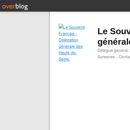
Le Souv
général
Délégué général 
Suresnes - Contac