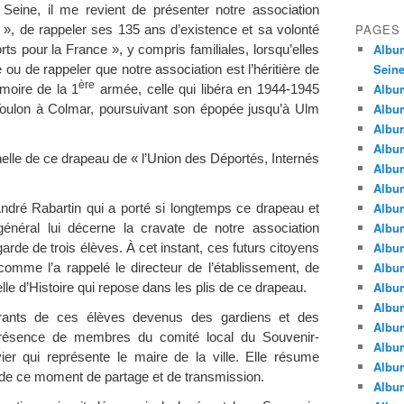
Seine, il me revient de présenter notre association
PAGES
», de rappeler ses 135 ans d’existence et sa volonté
Album
s pour la France », y compris familiales, lorsqu’elles
Seine
 ou de rappeler que notre association est l’héritière de
ère
Album
moire de la 1
armée, celle qui libéra en 1944-1945
Album
Toulon à Colmar, poursuivant son épopée jusqu’à Ulm
Album
Album
nnelle de ce drapeau de « l’Union des Déportés, Internés
Albu
Album
Album
André Rabartin qui a porté si longtemps ce drapeau et
Album
général lui décerne la cravate de notre association
Album
arde de trois élèves. À cet instant, ces futurs citoyens
Album
omme l’a rappelé le directeur de l’établissement, de
Album
celle d’Histoire qui repose dans les plis de ce drapeau.
Album
drants de ces élèves devenus des gardiens et des
Album
présence de membres du comité local du Souvenir-
Album
er qui représente le maire de la ville. Elle résume
Album
e de ce moment de partage et de transmission.
Album