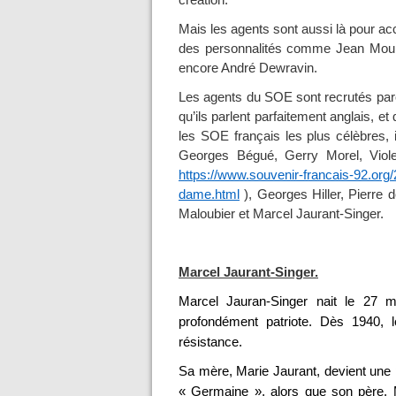
création.
Mais les agents sont aussi là pour a
des personnalités comme Jean Moulin
encore André Dewravin.
Les agents du SOE sont recrutés parce
qu’ils parlent parfaitement anglais, et
les SOE français les plus célèbres, il
Georges Bégué, Gerry Morel, Violet
https://www.souvenir-francais-92.org
dame.html
), Georges Hiller, Pierre 
Maloubier et Marcel Jaurant-Singer.
Marcel Jaurant-Singer.
Marcel Jauran-Singer nait le 27 ma
profondément patriote. Dès 1940, l
résistance.
Sa mère, Marie Jaurant, devient une
« Germaine », alors que son père, M