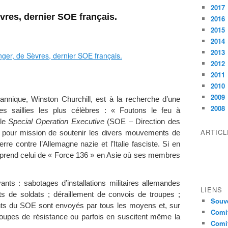
2017
vres, dernier SOE français.
2016
2015
2014
2013
2012
2011
2010
2009
itannique, Winston Churchill, est à la recherche d’une
2008
es saillies les plus célèbres : « Foutons le feu à
 le
Special Operation Executive
(SOE – Direction des
ARTIC
a pour mission de soutenir les divers mouvements de
re contre l’Allemagne nazie et l’Italie fasciste. Si en
 prend celui de « Force 136 » en Asie où ses membres
nts : sabotages d’installations militaires allemandes
LIENS
s de soldats ; déraillement de convois de troupes ;
Souve
nts du SOE sont envoyés par tous les moyens et, sur
Comit
roupes de résistance ou parfois en suscitent même la
Comit