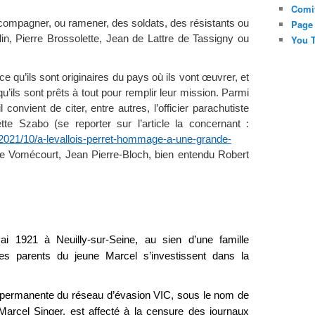
Comi
ccompagner, ou ramener, des soldats, des résistants ou
Page
, Pierre Brossolette, Jean de Lattre de Tassigny ou
You T
 qu’ils sont originaires du pays où ils vont œuvrer, et
 qu’ils sont prêts à tout pour remplir leur mission. Parmi
 convient de citer, entre autres, l’officier parachutiste
te Szabo (se reporter sur l’article la concernant :
/2021/10/a-levallois-perret-hommage-a-une-grande-
de Vomécourt, Jean Pierre-Bloch, bien entendu Robert
i 1921 à Neuilly-sur-Seine, au sien d’une famille
es parents du jeune Marcel s’investissent dans la
 permanente du réseau d’évasion VIC, sous le nom de
arcel Singer, est affecté à la censure des journaux