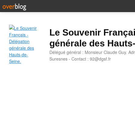
Le Souvenir Françai
générale des Hauts
Délégué général : Monsieur Claude Guy. Adr
Suresnes - Contact : 92@dgsf.fr