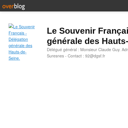
Le Souvenir Françai
générale des Hauts
Délégué général : Monsieur Claude Guy. Adr
Suresnes - Contact : 92@dgsf.fr