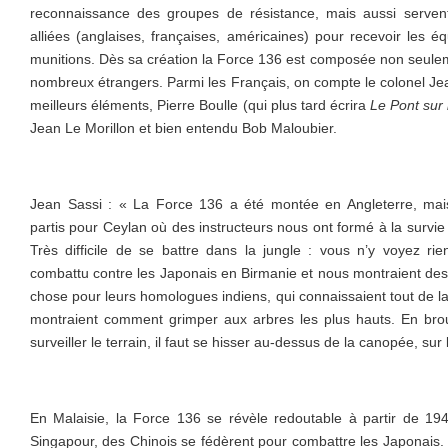
reconnaissance des groupes de résistance, mais aussi servent
alliées (anglaises, françaises, américaines) pour recevoir les é
munitions. Dès sa création la Force 136 est composée non seulem
nombreux étrangers. Parmi les Français, on compte le colonel Jea
meilleurs éléments, Pierre Boulle (qui plus tard écrira
Le Pont sur 
Jean Le Morillon et bien entendu Bob Maloubier.
Jean Sassi : « La Force 136 a été montée en Angleterre, m
partis pour Ceylan où des instructeurs nous ont formé à la survie
Très difficile de se battre dans la jungle : vous n’y voyez rie
combattu contre les Japonais en Birmanie et nous montraient de
chose pour leurs homologues indiens, qui connaissaient tout de la 
montraient comment grimper aux arbres les plus hauts. En brou
surveiller le terrain, il faut se hisser au-dessus de la canopée, sur
En Malaisie, la Force 136 se révèle redoutable à partir de 194
Singapour, des Chinois se fédèrent pour combattre les Japonais. 