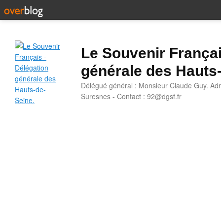
Le Souvenir Françai
générale des Hauts
Délégué général : Monsieur Claude Guy. Adr
Suresnes - Contact : 92@dgsf.fr