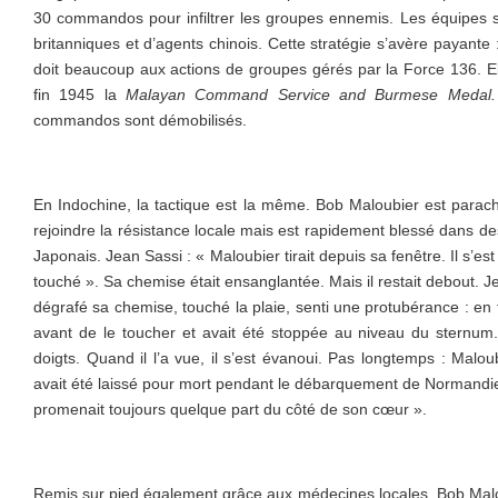
30 commandos pour infiltrer les groupes ennemis. Les équipes s
britanniques et d’agents chinois. Cette stratégie s’avère payante 
doit beaucoup aux actions de groupes gérés par la Force 136. Ell
fin 1945 la
Malayan Command Service and Burmese Medal.
commandos sont démobilisés.
En Indochine, la tactique est la même. Bob Maloubier est parach
rejoindre la résistance locale mais est rapidement blessé dans de
Japonais. Jean Sassi : « Maloubier tirait depuis sa fenêtre. Il s’es
touché ». Sa chemise était ensanglantée. Mais il restait debout. Je
dégrafé sa chemise, touché la plaie, senti une protubérance : en fa
avant de le toucher et avait été stoppée au niveau du sternum. J
doigts. Quand il l’a vue, il s’est évanoui. Pas longtemps : Maloubie
avait été laissé pour mort pendant le débarquement de Normandie 
promenait toujours quelque part du côté de son cœur ».
Remis sur pied également grâce aux médecines locales, Bob Malo