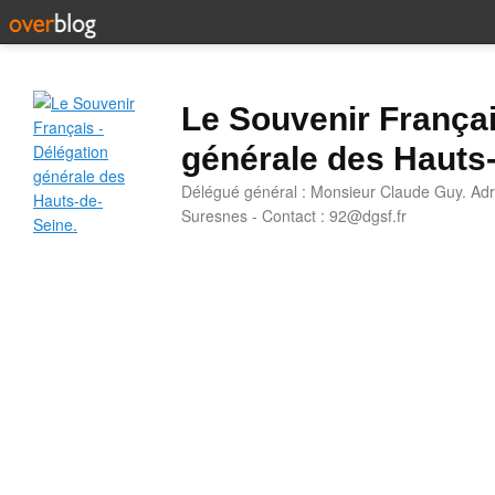
Le Souvenir Françai
générale des Hauts
Délégué général : Monsieur Claude Guy. Adr
Suresnes - Contact : 92@dgsf.fr