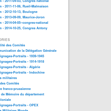
 - 2011-04-03, Congres national
 - 2011-11-06, Rueil-Malmaison
 - 2012-10-13, Boulogne
 - 2013-09-09, Maurice-Joron
 - 2014-04-05--congres-national
 - 2014-10-25, Congres Antony
ORIES
lité des Comités
nication de la Délégation Générale
gnages-Portraits - 1939-1945
gnages-Portraits - 1914-1918
gnages-Portraits - Algérie
gnages-Portraits - Indochine
s militaires
 des Comités
e franco-prussienne
x de Mémoire du département
loniale
gnages-Portraits - OPEX
s Militaires Monde