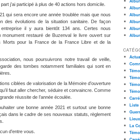
Album
art j’ai participé à plus de 40 actions hors domicile.
Album
Album
21 qui sera encore une année troublée mais que nous
Album
n des évolutions de la situation sanitaire. De façon
Album
entreprise il y aura bientôt 134 ans. Certes nous
Album
u monument restauré de Buzenval le livre ouvert sur
es Morts pour la France de la France Libre et de la
CATÉG
Actua
sociation, nous poursuivrons notre travail de veille,
Commu
uvegarde des tombes notamment familiales qui sont en
Témoi
ières.
Témoi
tions ciblées de valorisation de la Mémoire d’ouverture
Témoi
u’il faut aller chercher, séduire et convaincre. Comme
Témoi
 grande réussite de l’année écoulée.
Carré
Liste
uhaiter une bonne année 2021 et surtout une bonne
Guerr
çais dans le cadre de ses nouveaux statuts, règlement
Lieu
s.
La Co
un d’entre vous.
Témoi
Carré