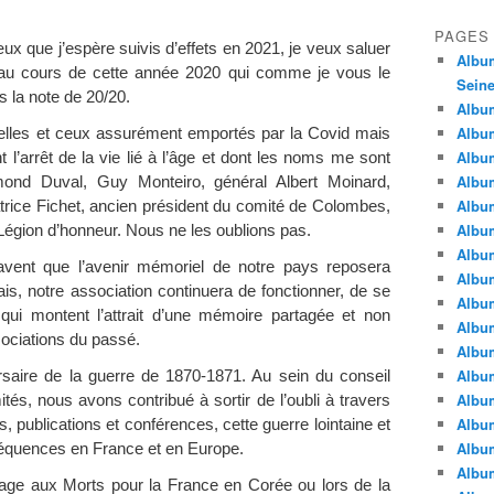
PAGES
x que j’espère suivis d’effets en 2021, je veux saluer
Album
 au cours de cette année 2020 qui comme je vous le
Seine
as la note de 20/20.
Album
Album
elles et ceux assurément emportés par la Covid mais
Album
l’arrêt de la vie lié à l’âge et dont les noms me sont
Album
mond Duval, Guy Monteiro, général Albert Moinard,
Albu
atrice Fichet, ancien président du comité de Colombes,
Album
 Légion d’honneur. Nous ne les oublions pas.
Album
ent que l’avenir mémoriel de notre pays reposera
Album
is, notre association continuera de fonctionner, de se
Album
 qui montent l’attrait d’une mémoire partagée et non
Album
sociations du passé.
Album
Album
saire de la guerre de 1870-1871. Au sein du conseil
Album
és, nous avons contribué à sortir de l’oubli à travers
Album
, publications et conférences, cette guerre lointaine et
Album
équences en France et en Europe.
Album
e aux Morts pour la France en Corée ou lors de la