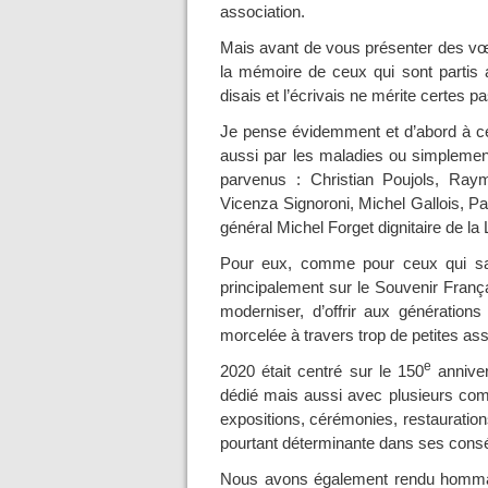
association.
Mais avant de vous présenter des vœu
la mémoire de ceux qui sont partis
disais et l’écrivais ne mérite certes p
Je pense évidemment et d’abord à c
aussi par les maladies ou simplement 
parvenus : Christian Poujols, Ray
Vicenza Signoroni, Michel Gallois, P
général Michel Forget dignitaire de la
Pour eux, comme pour ceux qui sav
principalement sur le Souvenir França
moderniser, d’offrir aux générations
morcelée à travers trop de petites as
e
2020 était centré sur le 150
anniver
dédié mais aussi avec plusieurs comit
expositions, cérémonies, restaurations
pourtant déterminante dans ses cons
Nous avons également rendu hommag