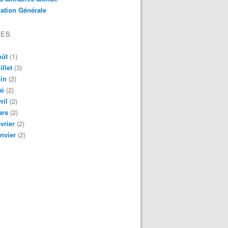
ation Générale
VES
oût
(1)
illet
(3)
in
(2)
ai
(2)
ril
(2)
ars
(2)
vrier
(2)
nvier
(2)