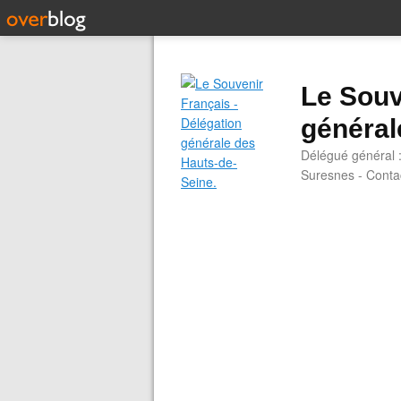
Le Souv
général
Délégué général 
Suresnes - Contac