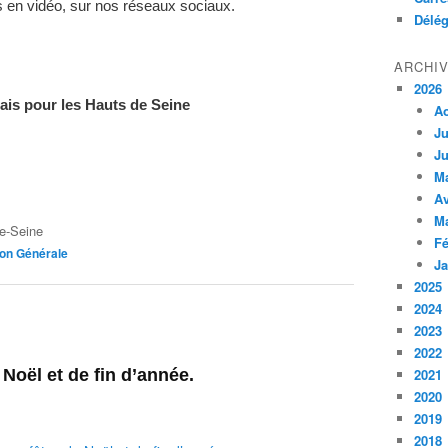
 en vidéo, sur nos réseaux sociaux.
Délég
ARCHI
2026
ais pour les Hauts de Seine
A
Ju
Ju
M
Av
M
e-Seine
Fé
ion Générale
Ja
2025
2024
2023
2022
Noël et de fin d’année.
2021
2020
2019
2018