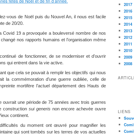
2017
2016
dez-vous de Noël puis du Nouvel An, il nous est facile
2015
te de 20/20.
2014
2013
 la Covid 19 a provoquée a bouleversé nombre de nos
2012
t changé nos rapports humains et l’organisation même
2011
2010
continué de fonctionner, de se moderniser et d’ouvrir
2009
ns qui entrent dans la vie active.
2008
tant que cela se pouvait à remplir les objectifs qui nous
ARTIC
tait la commémoration d’une guerre oubliée, celle de
reinte mortifère l’actuel département des Hauts de
rre ouvrait une période de 75 années avec trois guerres
e construction
sui generis
non encore achevée ouvre
LIENS
ieux continent.
Souve
Comit
difficultés du moment ont œuvré pour magnifier les
Comit
intaine qui sont tombés sur les terres de vos actuelles