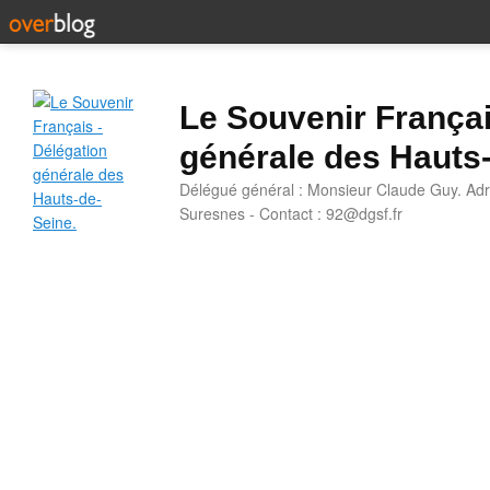
Le Souvenir Françai
générale des Hauts
Délégué général : Monsieur Claude Guy. Adr
Suresnes - Contact : 92@dgsf.fr