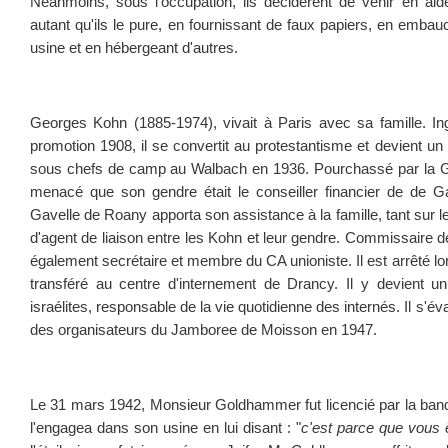
Néanmoins, sous l'occupation, ils décidèrent de venir en aid
autant qu'ils le pure, en fournissant de faux papiers, en emba
usine et en hébergeant d'autres.
Georges Kohn (1885-1974), vivait à Paris avec sa famille. Ing
promotion 1908, il se convertit au protestantisme et devient un 
sous chefs de camp au Walbach en 1936. Pourchassé par la Gest
menacé que son gendre était le conseiller financier de de G
Gavelle de Roany apporta son assistance à la famille, tant sur l
d'agent de liaison entre les Kohn et leur gendre. Commissaire d
également secrétaire et membre du CA unioniste. Il est arrêté lors
transféré au centre d'internement de Drancy. Il y devient u
israélites, responsable de la vie quotidienne des internés. Il s'év
des organisateurs du Jamboree de Moisson en 1947.
Le 31 mars 1942, Monsieur Goldhammer fut licencié par la banque
l'engagea dans son usine en lui disant : "
c'est parce que vous ê