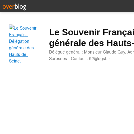
Le Souvenir Françai
générale des Hauts
Délégué général : Monsieur Claude Guy. Adr
Suresnes - Contact : 92@dgsf.fr