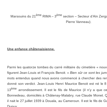
ème
ème
Marsouins du 21
RIMA – 3
section – Secteur d’Aïn Zerg
Pierre Vanneau).
Une enfance châtenaisienne.
Parmi les quatorze tombes du carré militaire du cimetière « no
figurent Jean-Louis et François Benoit. «
Bien sûr ce sont les ju
mots entendus quand nous avons commencé à chercher des rensei
donné son verdict. Jean-Louis Henri Maurice Benoit est né le 8
ème
13
arrondissement. Il est le fils de Maurice (il n’y a que ce
Bonnedeau, domiciliés à Châtenay-Malabry, rue Claude Monet. Q
il nait le 27 juillet 1939 à Douala, au Cameroun. Il est le fils d
Dupuy.