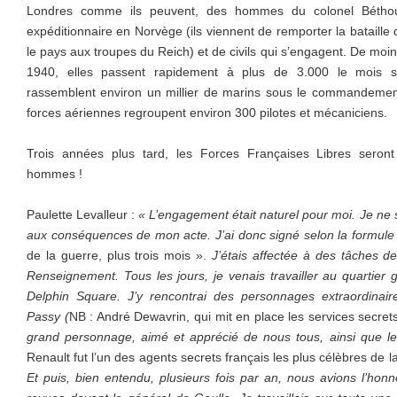
Londres comme ils peuvent, des hommes du colonel Béthou
expéditionnaire en Norvège (ils viennent de remporter la bataille 
le pays aux troupes du Reich) et de civils qui s’engagent. De moi
1940, elles passent rapidement à plus de 3.000 le mois su
rassemblent environ un millier de marins sous le commandement 
forces aériennes regroupent environ 300 pilotes et mécaniciens.
Trois années plus tard, les Forces Françaises Libres seron
hommes !
Paulette Levalleur :
« L’engagement était naturel pour moi. Je ne s
aux conséquences de mon acte. J’ai donc signé selon la formule 
de la guerre, plus trois mois ».
J’étais affectée à des tâches de
Renseignement. Tous les jours, je venais travailler au quartier 
Delphin Square. J’y rencontrai des personnages extraordinair
Passy (
NB : André Dewavrin, qui mit en place les services secret
grand personnage, aimé et apprécié de nous tous, ainsi que l
Renault fut l’un des agents secrets français les plus célèbres de
Et puis, bien entendu, plusieurs fois par an, nous avions l’hon