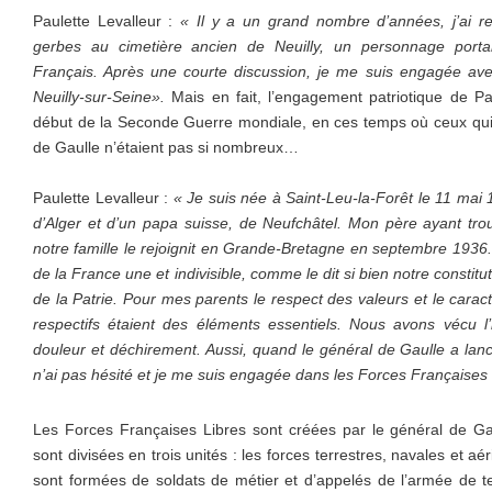
Paulette Levalleur :
« Il y a un grand nombre d’années, j’ai re
gerbes au cimetière ancien de Neuilly, un personnage port
Français. Après une courte discussion, je me suis engagée a
Neuilly-sur-Seine».
Mais en fait, l’engagement patriotique de Pa
début de la Seconde Guerre mondiale, en ces temps où ceux qui 
de Gaulle n’étaient pas si nombreux…
Paulette Levalleur :
« Je suis née à Saint-Leu-la-Forêt le 11 ma
d’Alger et d’un papa suisse, de Neufchâtel. Mon père ayant tro
notre famille le rejoignit en Grande-Bretagne en septembre 1936. 
de la France une et indivisible, comme le dit si bien notre constit
de la Patrie. Pour mes parents le respect des valeurs et le cara
respectifs étaient des éléments essentiels. Nous avons vécu l
douleur et déchirement. Aussi, quand le général de Gaulle a lanc
n’ai pas hésité et je me suis engagée dans les Forces Françaises 
Les Forces Françaises Libres sont créées par le général de Ga
sont divisées en trois unités : les forces terrestres, navales et aé
sont formées de soldats de métier et d’appelés de l’armée de ter