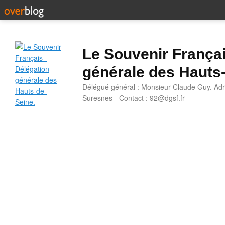
Le Souvenir Françai
générale des Hauts
Délégué général : Monsieur Claude Guy. Adr
Suresnes - Contact : 92@dgsf.fr