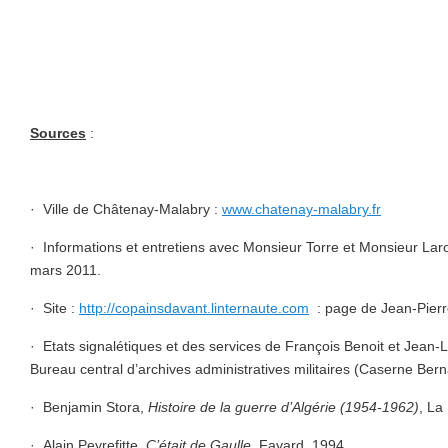
Sources
:
·
Ville de Châtenay-Malabry :
www.chatenay-malabry.fr
·
Informations et entretiens avec Monsieur Torre et Monsieur La
mars 2011.
·
Site :
http://copainsdavant.linternaute.com
: page de Jean-Pier
·
Etats signalétiques et des services de François Benoit et Jean-Lo
Bureau central d’archives administratives militaires (Caserne Ber
·
Benjamin Stora,
Histoire de la guerre d’Algérie (1954-1962)
, La
·
Alain Peyrefitte,
C’était de Gaulle
, Fayard, 1994.