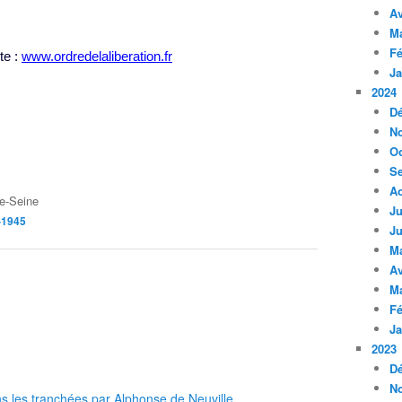
Av
M
Fé
te :
www.ordredelaliberation.fr
Ja
2024
D
N
Oc
S
A
e-Seine
Ju
-1945
Ju
M
Av
M
Fé
Ja
2023
D
N