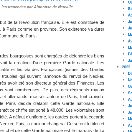
Oc
les tranchées par Alphonse de Neuville.
S
A
Ju
but de la Révolution française. Elle est constituée de
Ju
le, à Paris comme en province. Son existence va durer
M
 Commune de Paris.
Av
M
Fé
ardes bourgeoises sont chargées de défendre les biens
Ja
 voit la création d’une première Garde nationale. Les
2022
ipalité et les Gardes Françaises (issues des Gardes
D
 troubles qui suivent l’annonce du renvoi de Necker,
N
près avoir été son directeur général des Finances. Les
Oc
tions sont nombreuses. De plus, des régiments royaux
S
et allemands, massés autour de Paris, font craindre
A
e Paris décide d’établir cette Garde nationale. Elle
Ju
ôt ce chiffre est porté à 48.000. Les volontaires sont
Ju
été. A défaut d’uniforme, les gardes portent la cocarde
M
 Necker. Puis, la couleur changera. Ce seront le bleu et
Av
mier chef de cette Garde nationale est le marquis de La
M