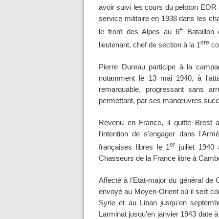
avoir suivi les cours du peloton EOR à
service militaire en 1938 dans les cha
e
le front des Alpes au 6
Bataillon 
ère
lieutenant, chef de section à la 1
co
Pierre Dureau participe à la campa
notamment le 13 mai 1940, à l'att
remarquable, progressant sans arr
permettant, par ses manœuvres succes
Revenu en France, il quitte Brest a
l'intention de s'engager dans l'Arm
er
françaises libres le 1
juillet 1940 
Chasseurs de la France libre à Camber
Affecté à l'Etat-major du général de 
envoyé au Moyen-Orient où il sert co
Syrie et au Liban jusqu'en septemb
Larminat jusqu'en janvier 1943 date à