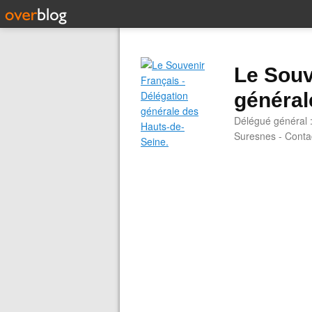
Le Souv
général
Délégué général 
Suresnes - Contac