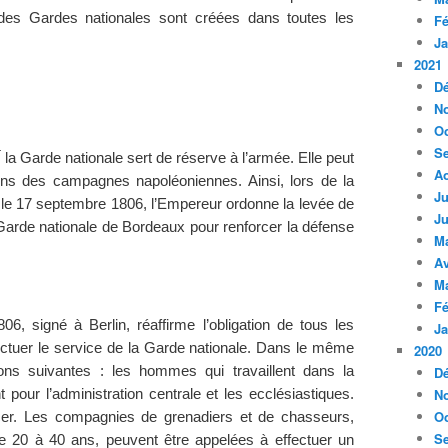
 des Gardes nationales sont créées dans toutes les
Fé
Ja
2021
D
N
Oc
S
r
la Garde nationale sert de réserve à l’armée. Elle peut
A
ins des campagnes napoléoniennes. Ainsi, lors de la
Ju
, le 17 septembre 1806, l’Empereur ordonne la levée de
Ju
Garde nationale de Bordeaux pour renforcer la défense
M
Av
M
Fé
, signé à Berlin, réaffirme l’obligation de tous les
Ja
ectuer le service de la Garde nationale. Dans le même
2020
D
ons suivantes : les hommes qui travaillent dans la
N
nt pour l’administration centrale et les ecclésiastiques.
Oc
cer. Les compagnies de grenadiers et de chasseurs,
S
20 à 40 ans, peuvent être appelées à effectuer un