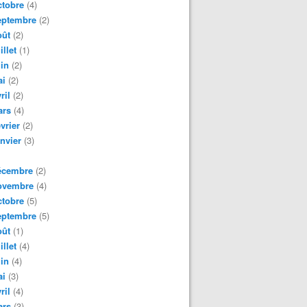
tobre
(4)
eptembre
(2)
oût
(2)
illet
(1)
in
(2)
ai
(2)
ril
(2)
ars
(4)
vrier
(2)
nvier
(3)
écembre
(2)
ovembre
(4)
tobre
(5)
eptembre
(5)
oût
(1)
illet
(4)
in
(4)
ai
(3)
ril
(4)
ars
(3)