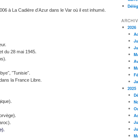
Délég
006 à La Cadière d'Azur dans le Var où il est inhumé.
ARCHI
2026
A
Ju
ur.
Ju
et du 28 mai 1945.
M
ns).
Av
M
bye", "Tunisie".
Fé
dans la France Libre.
Ja
2025
D
N
gique).
Oc
A
Norvège).
Ju
aroc).
Ju
e).
M