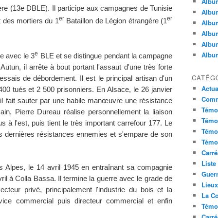
Album
ère (13e DBLE). Il participe aux campagnes de Tunisie
Album
er
er
 des mortiers du 1
Bataillon de Légion étrangère (1
Album
Album
Album
Album
e
e avec le 3
BLE et se distingue pendant la campagne
tun, il arrête à bout portant l'assaut d'une très forte
CATÉG
ssais de débordement. Il est le principal artisan d'un
Actua
00 tués et 2 500 prisonniers. En Alsace, le 26 janvier
Commu
, il fait sauter par une habile manœuvre une résistance
Témoi
n, Pierre Dureau réalise personnellement la liaison
Témoi
 à l'est, puis tient le très important carrefour 177. Le
Témoi
 des dernières résistances ennemies et s'empare de son
Témoi
Carré
Liste
des Alpes, le 14 avril 1945 en entraînant sa compagnie
Guerr
vril à Colla Bassa. Il termine la guerre avec le grade de
Lieu
ecteur privé, principalement l'industrie du bois et la
La Co
rvice commercial puis directeur commercial et enfin
Témoi
Carré