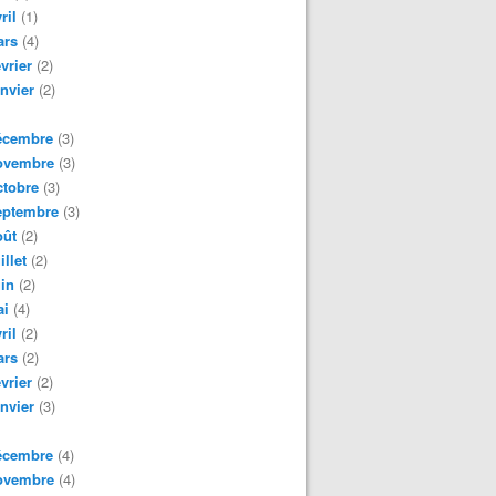
ril
(1)
ars
(4)
vrier
(2)
nvier
(2)
écembre
(3)
ovembre
(3)
tobre
(3)
eptembre
(3)
oût
(2)
illet
(2)
in
(2)
ai
(4)
ril
(2)
ars
(2)
vrier
(2)
nvier
(3)
écembre
(4)
ovembre
(4)