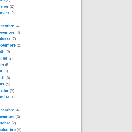
vrier
(2)
nvier
(2)
écembre
(4)
ovembre
(4)
tobre
(7)
eptembre
(2)
oût
(2)
illet
(2)
in
(5)
ai
(3)
ril
(3)
ars
(2)
vrier
(2)
nvier
(1)
écembre
(4)
ovembre
(3)
tobre
(2)
eptembre
(4)