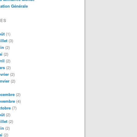
ation Générale
VES
oût
(1)
illet
(3)
in
(2)
ai
(2)
ril
(2)
ars
(2)
vrier
(2)
nvier
(2)
écembre
(2)
ovembre
(4)
tobre
(7)
oût
(2)
illet
(2)
in
(2)
ai
(2)