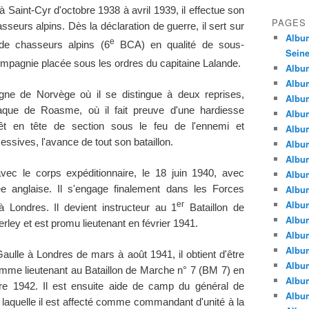
 Saint-Cyr d'octobre 1938 à avril 1939, il effectue son
PAGES
sseurs alpins. Dès la déclaration de guerre, il sert sur
Album
e
de chasseurs alpins (6
BCA) en qualité de sous-
Seine
mpagnie placée sous les ordres du capitaine Lalande.
Album
Album
gne de Norvège où il se distingue à deux reprises,
Album
aque de Roasme, où il fait preuve d'une hardiesse
Album
êt en tête de section sous le feu de l'ennemi et
Albu
sives, l'avance de tout son bataillon.
Album
Album
vec le corps expéditionnaire, le 18 juin 1940, avec
Album
Album
ée anglaise. Il s'engage finalement dans les Forces
Album
er
à Londres. Il devient instructeur au 1
Bataillon de
Album
ley et est promu lieutenant en février 1941.
Album
Album
Gaulle à Londres de mars à août 1941, il obtient d'être
Album
mme lieutenant au Bataillon de Marche n° 7 (BM 7) en
Album
re 1942. Il est ensuite aide de camp du général de
Album
 laquelle il est affecté comme commandant d'unité à la