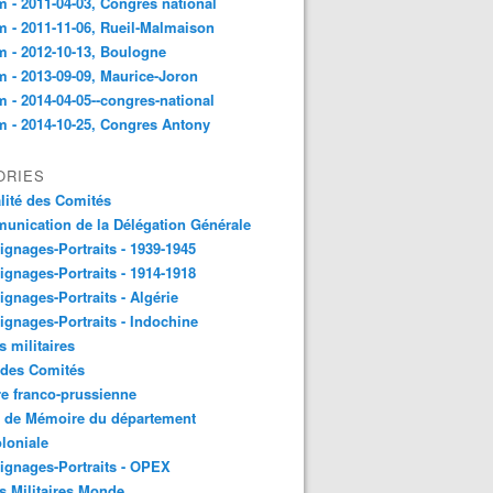
 - 2011-04-03, Congres national
 - 2011-11-06, Rueil-Malmaison
 - 2012-10-13, Boulogne
 - 2013-09-09, Maurice-Joron
 - 2014-04-05--congres-national
 - 2014-10-25, Congres Antony
ORIES
lité des Comités
nication de la Délégation Générale
gnages-Portraits - 1939-1945
gnages-Portraits - 1914-1918
gnages-Portraits - Algérie
gnages-Portraits - Indochine
s militaires
 des Comités
e franco-prussienne
x de Mémoire du département
loniale
gnages-Portraits - OPEX
s Militaires Monde