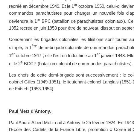
er
recréé en décembre 1949. Et le 1
octobre 1950, celui-ci devien
commandos parachutistes pour changer un nouvelle fois d'ap
er
deviendra le 1
BPC (bataillon de parachutistes coloniaux). Celu
1952 recrée en juin 1953 pour être de nouveau dissout en sept
Concernant les brigades coloniales les filiations sont toutes a
ère
simple, la 1
demi-brigade coloniale de commandos parachutis
er
er
1
octobre 1947 ; elle l’est en Indochine au 1
janvier 1948. Ell
e
et le 2
BCCP (bataillon colonial de commandos parachutistes).
Les chefs de cette demi-brigade sont successivement : le co
colonel Gilles (1949-1951), le lieutenant-colonel Langlais (1951-1
de Fritsch (1953-1954).
Paul Metz d’Antony.
Paul André Albert Metz nait à Antony le 25 février 1924. En 1943, 
l’Ecole des Cadets de la France Libre, promotion « Corse et 