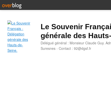
Le Souvenir Françai
générale des Hauts
Délégué général : Monsieur Claude Guy. Adr
Suresnes - Contact : 92@dgsf.fr