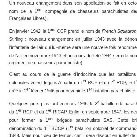
Un nouveau changement dans son appellation se fait en oct
ère
nom de la 1
compagnie de chasseurs parachutistes de
Françaises Libres).
ère
En janvier 1942, la 1
CCP prend le nom de
French Squadron
Stirling ; nouveau changement en juillet 1943 avec la déno
l'infanterie de l'air qui lui-même sera une nouvelle fois renommé
de l'air en novembre 1943 et au cours de l'été 1944 sera de n
régiment de chasseurs parachutiste).
C'est au cours de la guerre d'Indochine que les bataillons
er
e
coloniales voient le jour. A partir du 1
RCP et du 2
RCP, le 1
er
er
créé le 1
février 1946 pour devenir le 1
bataillon parachutist
e
Quelques jours plus tard en mars 1946, le 2
bataillon de parac
er
er
du 1
RCP et du 1
RICAP. Enfin, en septembre 1947, les deu
ère
pour former la 1
brigade parachutiste SAS. Cette bri
er
er
dénomination du 1
BCCP (1
bataillon colonial de commando
1948. Mais pour peu de temps, car il sera dissout en juillet 