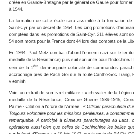
créée en Grande-Bretagne par le général de Gaulle pour former 
à 1944.
La formation de cette école sera assimilée à la formation de l
Saint-Cyr par un décret de 1954. Les cinq promotions d’aspiran
comptées dans les promotions de Saint-Cyr. 211 élèves sont sort
54 sont morts pour la France dont 44 lors des combats de la Libé
En 1944, Paul Metz combat d’abord l’ennemi nazi sur le territoir
médaille de la Résistance) puis suit son unité pour l’Indochine. I
ère
sein de la 1
demi-brigade coloniale de commandos parachu
accrochage près de Rach Goi sur la route Cantho-Soc Trang, P
vietminh.
Voici un extrait de son livret militaire : « chevalier de la Légion 
médaille de la Résistance, Croix de Guerre 1939-1945, Cro
Palme - Citation à l'ordre de l'Armée :
« Officier parachutiste d'u
Toujours volontaire pour les missions périlleuses, a constamment
remarquable. A participé à plusieurs parachutages au Laos, 
opérations aussi bien que celles de Cochinchine les belles qual
sur le front d'Europe. Le 19 juin 1947, sur la route de RACH-GO