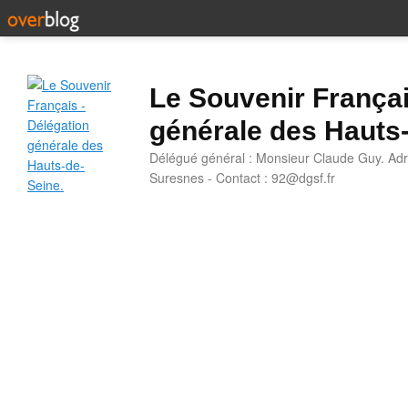
Le Souvenir Françai
générale des Hauts
Délégué général : Monsieur Claude Guy. Adr
Suresnes - Contact : 92@dgsf.fr