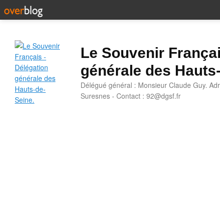
Le Souvenir Françai
générale des Hauts
Délégué général : Monsieur Claude Guy. Adr
Suresnes - Contact : 92@dgsf.fr