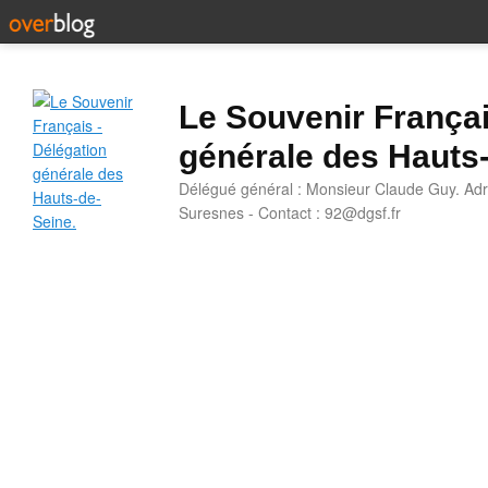
Le Souvenir Françai
générale des Hauts
Délégué général : Monsieur Claude Guy. Adr
Suresnes - Contact : 92@dgsf.fr