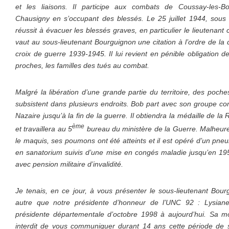
et les liaisons. Il participe aux combats de Coussay-les-Bo
Chausigny en s’occupant des blessés. Le 25 juillet 1944, sous le
réussit à évacuer les blessés graves, en particulier le lieutena
vaut au sous-lieutenant Bourguignon une citation à l’ordre de la d
croix de guerre 1939-1945. Il lui revient en pénible obligation 
proches, les familles des tués au combat.
Malgré la libération d’une grande partie du territoire, des poch
subsistent dans plusieurs endroits. Bob part avec son groupe com
Nazaire jusqu’à la fin de la guerre. Il obtiendra la médaille de l
ème
et travaillera au 5
bureau du ministère de la Guerre. Malheure
le maquis, ses poumons ont été atteints et il est opéré d’un pn
en sanatorium suivis d’une mise en congés maladie jusqu’en 1952
avec pension militaire d’invalidité.
Je tenais, en ce jour, à vous présenter le sous-lieutenant Bourg
autre que notre présidente d’honneur de l’UNC 92 : Lysiane 
présidente départementale d’octobre 1998 à aujourd’hui. Sa mo
interdit de vous communiquer durant 14 ans cette période de 