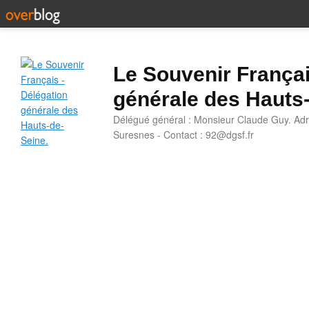
Le Souvenir Françai
générale des Hauts
Délégué général : Monsieur Claude Guy. Adr
Suresnes - Contact : 92@dgsf.fr