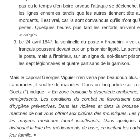
pas eu le temps d’en boire lorsque l’attaque se déclenche. 
les lignes ennemies tandis que les autres tiennent tête a
mordants, il est vrai, car ils sont convaincus qu’ils n’ont q
pertes. Quelques heures plus tard les renforts arrivent e
assiégés.
Le 24 avril 1947, la sentinelle du poste « Franchini » voit
français poussant devant eux un prisonnier ligoté. La sentin
le poste, mais à l’intérieur, sur un signe du soi-disant prison
les sept légionnaires et quatre partisans de la garnison.
Mais le caporal Georges Viguier n’en verra pas beaucoup plu
camarades, il souffre de maladies. Dans un long article sur la 
Goetz (*) indique :
« En zone tropicale la dysenterie amibienne, 
omniprésents. Les conditions du combat ne favorisaient pas
d’hygiène préventives. Dans les rizières et dans la brousse p
marches de nuit vous offrent aux piqûres des moustiques. Les 
les moyens médicaux furent insuffisants. Dans quelques ba
distribuait la liste des médicaments de base, en incitant les cadr
leur famille. »