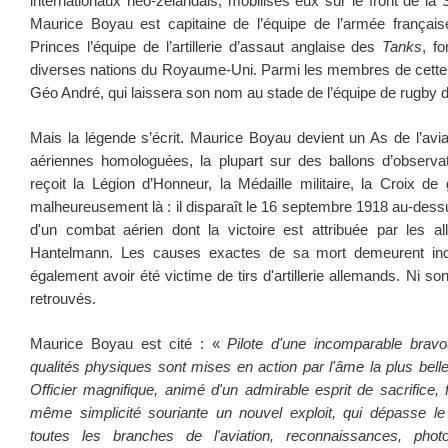
internationaux néo-zélandais, mobilisés eux sur le front de la
Maurice Boyau est capitaine de l’équipe de l’armée français
Princes l’équipe de l’artillerie d’assaut anglaise des
Tanks
, f
diverses nations du Royaume-Uni. Parmi les membres de cette
Géo André, qui laissera son nom au stade de l’équipe de rugby 
Mais la légende s’écrit. Maurice Boyau devient un As de l’aviat
aériennes homologuées, la plupart sur des ballons d’observ
reçoit la Légion d’Honneur, la Médaille militaire, la Croix de g
malheureusement là : il disparaît le 16 septembre 1918 au-des
d'un combat aérien dont la victoire est attribuée par les 
Hantelmann. Les causes exactes de sa mort demeurent ince
également avoir été victime de tirs d'artillerie allemands. Ni s
retrouvés.
Maurice Boyau est cité : «
Pilote d'une incomparable bravo
qualités physiques sont mises en action par l'âme la plus belle 
Officier magnifique, animé d'un admirable esprit de sacrifice, 
même simplicité souriante un nouvel exploit, qui dépasse le
toutes les branches de l'aviation, reconnaissances, pho