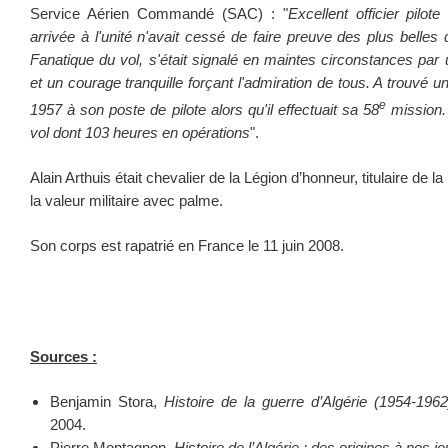
Service Aérien Commandé (SAC) :
"
Excellent officier pilo
arrivée à l'unité n'avait cessé de faire preuve des plus belles qu
Fanatique du vol, s'était signalé en maintes circonstances pa
et un courage tranquille forçant l'admiration de tous. A trouvé un
e
1957 à son poste de pilote alors qu'il effectuait sa 58
mission. 
vol dont 103 heures en opérations
".
Alain Arthuis était chevalier de la Légion d’honneur, titulaire de la
la valeur militaire avec palme.
Son corps est rapatrié en France le 11 juin 2008.
Sources :
Benjamin Stora,
Histoire de la guerre d’Algérie (1954-1962
2004.
Pierre Montagnon,
Histoire de l’Algérie : des origines à nos jo