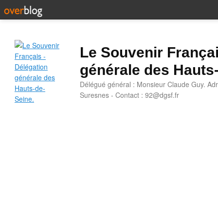
Le Souvenir Françai
générale des Hauts
Délégué général : Monsieur Claude Guy. Adr
Suresnes - Contact : 92@dgsf.fr