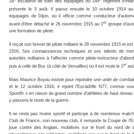
18
escadron de train des équipages du 144
régiment d’infan
présente le 3 août. Il passe ensuite le 10 octobre 1914 au
équipages de Dijon, où il officie comme conducteur d’autom
er
avant d’être détaché le 26 novembre 1915 au 1
groupe d’avia
une formation de pilote.
Il reçoit son brevet de pilote militaire le 28 novembre 1915 et es
1916. Ses connaissances techniques et ses talents de men
autorités militaires à l’affecter comme pilote-instructeur d’abor
er
puis à celle de Buc (à côté de Versailles) où il est muté le 1
aoû
Mais Maurice Boyau insiste pour rejoindre une unité de comb
et le 12 octobre 1916, il rejoint l’Escadrille N77, connue 
Sportifs
» en raison du grand nombre d’athlètes de haut niveau q
y passera le reste de la guerre.
Il ne reste pas moins sportif et participe à de nombreux matc
Club de France, son nouveau club, il remporte la Coupe de l’Es
joue contre des Anglais, mobilisés sur le front du nord de 