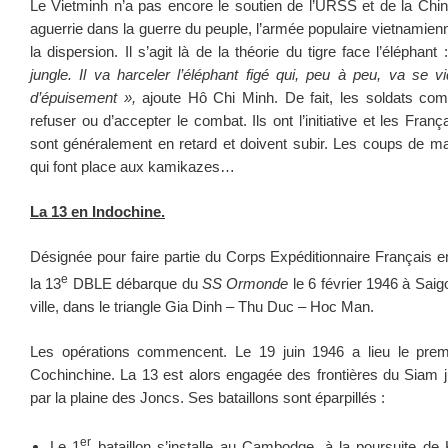
Le Vietminh n’a pas encore le soutien de l’URSS et de la Chin
aguerrie dans la guerre du peuple, l’armée populaire vietnamienn
la dispersion. Il s’agit là de la théorie du tigre face l’éléphant 
jungle. Il va harceler l’éléphant figé qui, peu à peu, va se 
d’épuisement »,
ajoute Hô Chi Minh. De fait, les soldats co
refuser ou d’accepter le combat. Ils ont l’initiative et les Fran
sont généralement en retard et doivent subir. Les coups de ma
qui font place aux kamikazes…
La 13 en Indochine.
Désignée pour faire partie du Corps Expéditionnaire Français
e
la 13
DBLE débarque du
SS Ormonde
le 6 février 1946 à Saigo
ville, dans le triangle Gia Dinh – Thu Duc – Hoc Man.
Les opérations commencent. Le 19 juin 1946 a lieu le pre
Cochinchine. La 13 est alors engagée des frontières du Siam 
par la plaine des Joncs. Ses bataillons sont éparpillés :
er
Le 1
bataillon s’installe au Cambodge, à la poursuite de