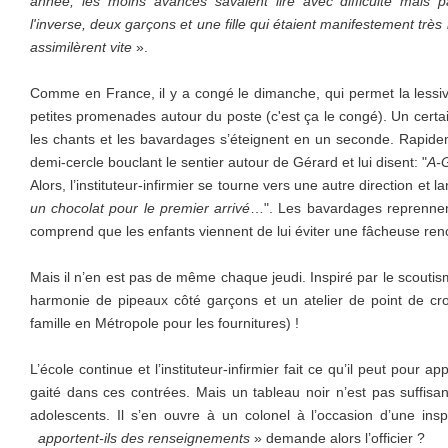
année, les moins avancés savaient lire avec difficulté mais pa
l'inverse, deux garçons et une fille qui étaient manifestement très 
assimilèrent vite
».
Comme en France, il y a congé le dimanche, qui permet la lessive
petites promenades autour du poste (c'est ça le congé). Un cert
les chants et les bavardages s’éteignent en un seconde. Rapide
demi-cercle bouclant le sentier autour de Gérard et lui disent: "
A-G
Alors, l’instituteur-infirmier se tourne vers une autre direction et la
un chocolat pour le premier arrivé
…". Les bavardages reprennent
comprend que les enfants viennent de lui éviter une fâcheuse ren
Mais il n’en est pas de même chaque jeudi. Inspiré par le scouti
harmonie de pipeaux côté garçons et un atelier de point de croix
famille en Métropole pour les fournitures) !
L’école continue et l’instituteur-infirmier fait ce qu’il peut pour app
gaité dans ces contrées. Mais un tableau noir n’est pas suffis
adolescents. Il s’en ouvre à un colonel à l’occasion d’une ins
apportent-ils des renseignements
» demande alors l’officier ?