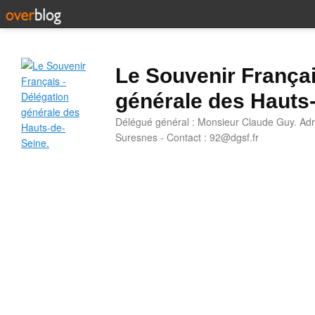
Le Souvenir Françai
générale des Hauts
Délégué général : Monsieur Claude Guy. Adr
Suresnes - Contact : 92@dgsf.fr