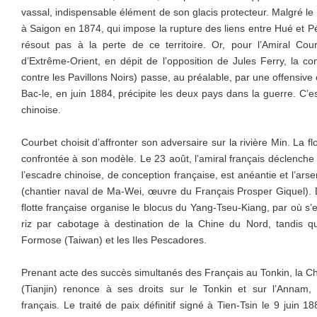
vassal, indispensable élément de son glacis protecteur. Malgré le 
à Saigon en 1874, qui impose la rupture des liens entre Hué et Pé
résout pas à la perte de ce territoire. Or, pour l’Amiral Co
d’Extrême-Orient, en dépit de l’opposition de Jules Ferry, la co
contre les Pavillons Noirs) passe, au préalable, par une offensive 
Bac-le, en juin 1884, précipite les deux pays dans la guerre. C’es
chinoise.
Courbet choisit d’affronter son adversaire sur la rivière Min. La f
confrontée à son modèle. Le 23 août, l’amiral français déclenche l
l’escadre chinoise, de conception française, est anéantie et l’ar
(chantier naval de Ma-Wei, œuvre du Français Prosper Giquel). D
flotte française organise le blocus du Yang-Tseu-Kiang, par où s’e
riz par cabotage à destination de la Chine du Nord, tandis
Formose (Taiwan) et les Iles Pescadores.
Prenant acte des succès simultanés des Français au Tonkin, la Chin
(Tianjin) renonce à ses droits sur le Tonkin et sur l’Annam, 
français. Le traité de paix définitif signé à Tien-Tsin le 9 juin 