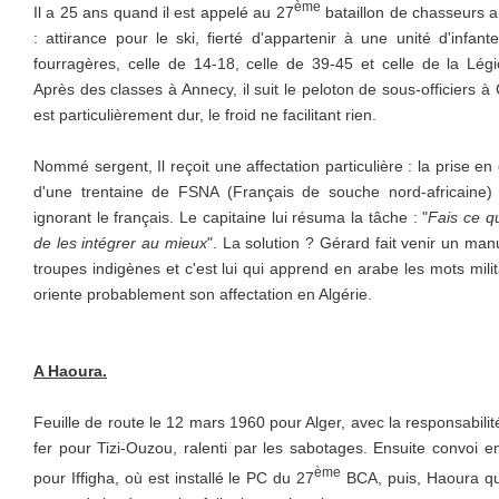
ème
Il a 25 ans quand il est appelé au 27
bataillon de chasseurs a
: attirance pour le ski, fierté d'appartenir à une unité d'infante
fourragères, celle de 14-18, celle de 39-45 et celle de la Lég
Après des classes à Annecy, il suit le peloton de sous-officiers 
est particulièrement dur, le froid ne facilitant rien.
Nommé sergent, Il reçoit une affectation particulière : la prise e
d'une trentaine de FSNA (Français de souche nord-africaine)
ignorant le français. Le capitaine lui résuma la tâche : "
Fais ce qu
de les intégrer au mieux
". La solution ? Gérard fait venir un ma
troupes indigènes et c'est lui qui apprend en arabe les mots milit
oriente probablement son affectation en Algérie.
A Haoura.
Feuille de route le 12 mars 1960 pour Alger, avec la responsabi
fer pour Tizi-Ouzou, ralenti par les sabotages. Ensuite convoi
ème
pour Iffigha, où est installé le PC du 27
BCA, puis, Haoura qui