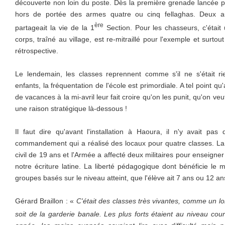
découverte non loin du poste. Dès la première grenade lancée par
hors de portée des armes quatre ou cinq fellaghas. Deux au
ère
partageait la vie de la 1
Section. Pour les chasseurs, c'était un
corps, traîné au village, est re-mitraillé pour l'exemple et surto
rétrospective.
Le lendemain, les classes reprennent comme s'il ne s'était rie
enfants, la fréquentation de l'école est primordiale. A tel point qu
de vacances à la mi-avril leur fait croire qu'on les punit, qu'on veu
une raison stratégique là-dessous !
Il faut dire qu'avant l'installation à Haoura, il n'y avait pas 
commandement qui a réalisé des locaux pour quatre classes. La S.
civil de 19 ans et l'Armée a affecté deux militaires pour enseigner 
notre écriture latine. La liberté pédagogique dont bénéficie le m
groupes basés sur le niveau atteint, que l'élève ait 7 ans ou 12 an
Gérard Braillon : «
C'était des classes très vivantes, comme un lon
soit de la garderie banale. Les plus forts étaient au niveau cour