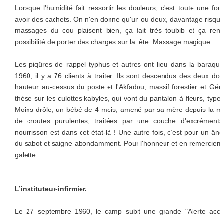
Lorsque l'humidité fait ressortir les douleurs, c'est toute une f
avoir des cachets. On n'en donne qu'un ou deux, davantage risque
massages du cou plaisent bien, ça fait très toubib et ça re
possibilité de porter des charges sur la tête. Massage magique.
Les piqûres de rappel typhus et autres ont lieu dans la bara
1960, il y a 76 clients à traiter. Ils sont descendus des deux do
hauteur au-dessus du poste et l'Akfadou, massif forestier et Gér
thèse sur les culottes kabyles, qui vont du pantalon à fleurs, typ
Moins drôle, un bébé de 4 mois, amené par sa mère depuis la m
de croutes purulentes, traitées par une couche d'excrémen
nourrisson est dans cet état-là ! Une autre fois, c’est pour un â
du sabot et saigne abondamment. Pour l'honneur et en remerciement
galette.
L’instituteur-infirmier.
Le 27 septembre 1960, le camp subit une grande "Alerte ac