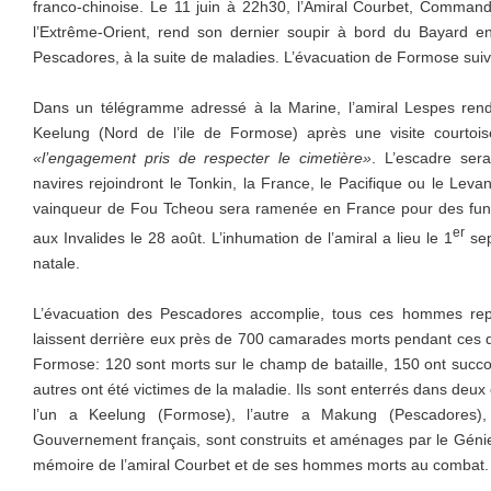
franco-chinoise. Le 11 juin à 22h30, l’Amiral Courbet, Command
l’Extrême-Orient, rend son dernier soupir à bord du Bayard 
Pescadores, à la suite de maladies. L’évacuation de Formose sui
Dans un télégramme adressé à la Marine, l’amiral Lespes ren
Keelung (Nord de l’ile de Formose) après une visite courtoi
«l’engagement pris de respecter le cimetière»
. L’escadre sera
navires rejoindront le Tonkin, la France, le Pacifique ou le Levan
vainqueur de Fou Tcheou sera ramenée en France pour des funér
er
aux Invalides le 28 août. L’inhumation de l’amiral a lieu le 1
sep
natale.
L’évacuation des Pescadores accomplie, tous ces hommes repa
laissent derrière eux près de 700 camarades morts pendant ces 
Formose: 120 sont morts sur le champ de bataille, 150 ont succo
autres ont été victimes de la maladie. Ils sont enterrés dans deux c
l’un a Keelung (Formose), l’autre a Makung (Pescadores), 
Gouvernement français, sont construits et aménages par le Génie e
mémoire de l’amiral Courbet et de ses hommes morts au combat.