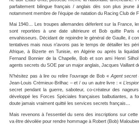
parfaitement bilingue français / anglais dès son plus jeune âg
notamment membre de l’équipe de natation du Racing Club de F
Mai 1940… Les troupes allemandes déferlent sur la France, l
sont reportées à une date ultérieure et Bob quitte Paris e
envahisseurs. Décidant de rejoindre le général de Gaulle, il c
tentatives mais nous n’avons pas le temps de détailler les pér
Afrique, à Bizerte en Tunisie, en Algérie ou après la liquida
Fernand Bonnier de la Chapelle, Bob et son ami Henri Silho
agents secrets du SOE par un major anglais, Jacques Vaillant 
N’hésitez pas à lire ou relire l’ouvrage de Bob «
Agent secret 
Jean-Louis Crémieux-Brilhac – et / ou un autre livre : «
L’espio
secret pendant la guerre, saboteur, co-créateur des nageurs
développé les Forces Spéciales françaises balbutiantes, a f
doute jamais vraiment quitté les services secrets français…
Mais revenons à l’essentiel du sens des inscriptions sur cet
va être dévoilée pour rendre hommage à Robert (Bob) Maloubier