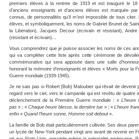
premiers élèves à la rentrée de 1919 et est inauguré le 18 
d’anciens enseignants et d’anciens élèves est marquée par
connus, de personnalités qu’il m’est impossible de tous citer.
élèves, et symboliquement, les noms de Gabriel Brunet de Sairi
la Libération), Jacques Decour (écrivain et résistant), Andr
(résistant et écrivain)…
Vous comprendrez que je puisse associer les noms de ces anc
qui va compléter cette liste après cette cérémonie de dévoil
commémorative qui sera apposée dans une salle d’honneur 
honorant la mémoire d’enseignants et élèves « Morts pour la 
Guerre mondiale (1939-1945).
Je ne sais pas si Robert (Bob) Maloubier qui rêvait de devenir 
regard vers le ciel, vers le campanile qui est revêtu de quatre 
déclenchement de la Première Guerre mondiale : «
L’heure 
pas
» ; «
Chaque heure blesse, la dernière tue
» ; «
L’heure fran
enfin «
Quand l’heure sonne, Homme soit debout
».
La famille de Bob était particulièrement cultivée. Ses deux pare
un lycée de New-York pendant vingt ans avant de revenir en Fr
né aux Etats-Unis, possède même la nationalité américaine. P