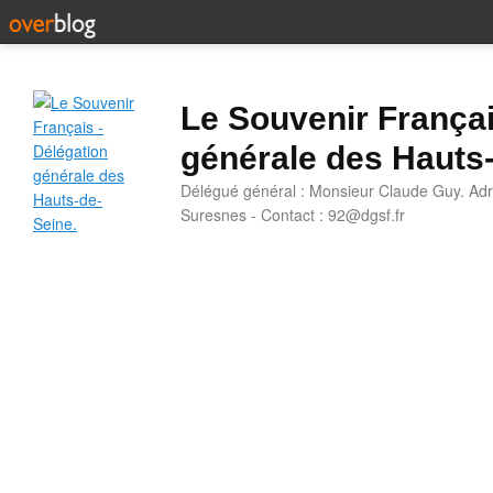
Le Souvenir Françai
générale des Hauts
Délégué général : Monsieur Claude Guy. Adr
Suresnes - Contact : 92@dgsf.fr