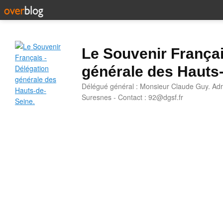
Le Souvenir Françai
générale des Hauts
Délégué général : Monsieur Claude Guy. Adr
Suresnes - Contact : 92@dgsf.fr