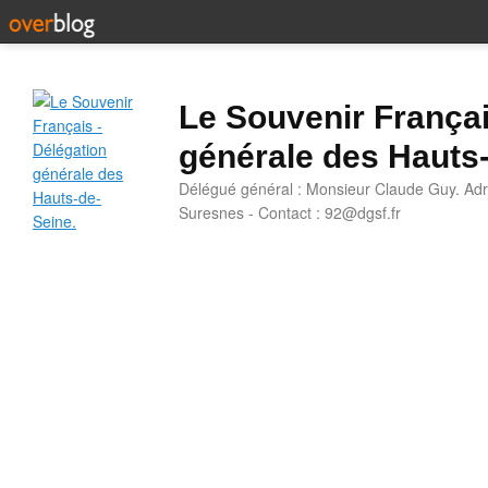
Le Souvenir Françai
générale des Hauts
Délégué général : Monsieur Claude Guy. Adr
Suresnes - Contact : 92@dgsf.fr