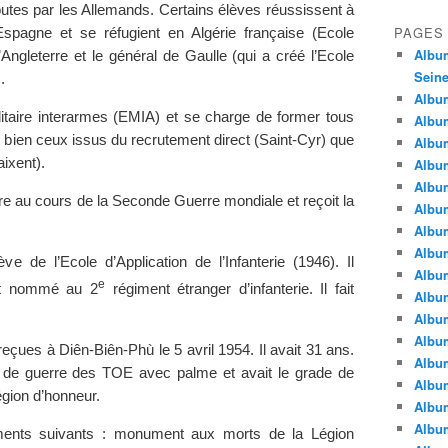
outes par les Allemands. Certains élèves réussissent à
PAGES
Espagne et se réfugient en Algérie française (Ecole
Album
l’Angleterre et le général de Gaulle (qui a créé l’Ecole
Seine
.
Album
ilitaire interarmes (EMIA) et se charge de former tous
Album
si bien ceux issus du recrutement direct (Saint-Cyr) que
Album
ixent).
Album
Albu
tre au cours de la Seconde Guerre mondiale et reçoit la
Album
Album
Album
ève de l’Ecole d’Application de l’Infanterie (1946). Il
Album
e
st nommé au 2
régiment étranger d’infanterie. Il fait
Album
Album
Album
eçues à Diên-Biên-Phù le 5 avril 1954. Il avait 31 ans.
Album
roix de guerre des TOE avec palme et avait le grade de
Album
égion d’honneur.
Album
Album
ments suivants : monument aux morts de la Légion