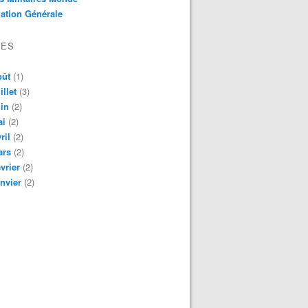
ation Générale
VES
oût
(1)
illet
(3)
in
(2)
ai
(2)
ril
(2)
ars
(2)
vrier
(2)
nvier
(2)