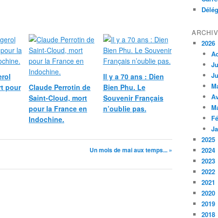
Délég
ARCHI
2026
A
Ju
Ju
erol
Il y a 70 ans : Dien
M
t pour
Claude Perrotin de
Bien Phu. Le
Av
Saint-Cloud, mort
Souvenir Français
M
pour la France en
n’oublie pas.
Fé
Indochine.
Ja
2025
Un mois de mai aux temps... »
2024
2023
2022
2021
2020
2019
2018