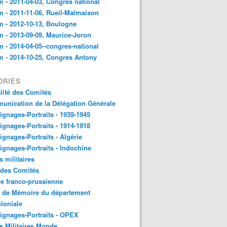
 - 2011-04-03, Congres national
 - 2011-11-06, Rueil-Malmaison
 - 2012-10-13, Boulogne
 - 2013-09-09, Maurice-Joron
 - 2014-04-05--congres-national
 - 2014-10-25, Congres Antony
ORIES
lité des Comités
nication de la Délégation Générale
gnages-Portraits - 1939-1945
gnages-Portraits - 1914-1918
gnages-Portraits - Algérie
gnages-Portraits - Indochine
s militaires
 des Comités
e franco-prussienne
x de Mémoire du département
loniale
gnages-Portraits - OPEX
s Militaires Monde