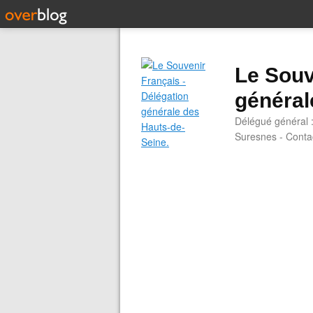
Le Souv
général
Délégué général 
Suresnes - Contac