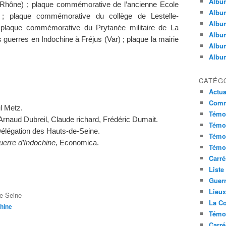
Album
-Rhône) ; plaque commémorative de l’ancienne Ecole
Album
ier ; plaque commémorative du collège de Lestelle-
Album
 plaque commémorative du Prytanée militaire de La
Album
 guerres en Indochine à Fréjus (Var) ; plaque la mairie
Album
Album
CATÉG
Actua
Commu
l Metz.
Témoi
 Arnaud Dubreil, Claude richard, Frédéric Dumait.
Témoi
élégation des Hauts-de-Seine.
Témoi
guerre d’Indochine
, Economica.
Témoi
Carré
Liste
Guerr
Lieu
e-Seine
La Co
chine
Témoi
Carré