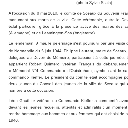
(photo Sylvie Scala)
A l’occasion du 8 mai 2010, le comité de Sceaux du Souvenir Fr
monument aux morts de la ville. Cette cérémonie, outre le Dev
éclat particulier grâce à la présence active des maires des
(Allemagne) et de Leamington-Spa (Angleterre).
Le lendemain, 9 mai, le pèlerinage s’est poursuivi par une visit
de Normandie du 6 juin 1944. Philippe Laurent, maire de Sceaux, 
déléguée au Devoir de Mémoire, participaient à cette journée.
appartient Robert Quintero, vétéran Français du débarquem
« Mémorial N°4 Commando » d’Ouistreham, symbolisant le sacr
commando Kieffer. Le président du comité était accompagné p
deux jeunes du Conseil des jeunes de la ville de Sceaux qui a
nombre à cette occasion.
Léon Gauthier vétéran du Commando Kieffer a commenté avec f
devant les jeunes recueillis, attentifs et admiratifs ; un moment
rendre hommage aux hommes et aux femmes qui ont choisi de se r
1940.