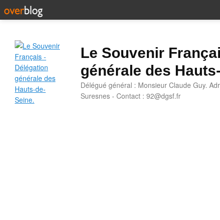
Le Souvenir Françai
générale des Hauts
Délégué général : Monsieur Claude Guy. Adr
Suresnes - Contact : 92@dgsf.fr