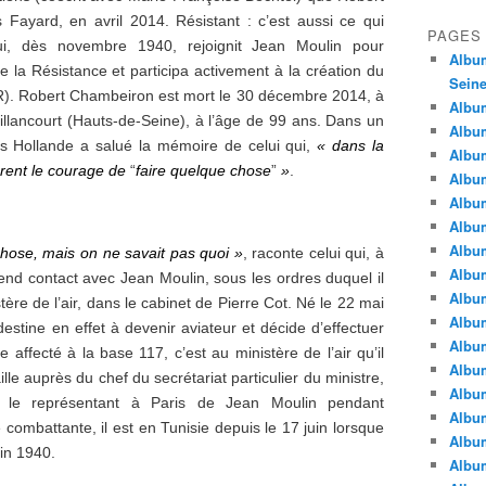
 Fayard, en avril 2014. Résistant : c’est aussi ce qui
PAGES
 qui, dès novembre 1940, rejoignit Jean Moulin pour
Album
 la Résistance et participa activement à la création du
Seine
NR). Robert Chambeiron est mort le 30 décembre 2014, à
Album
illancourt (Hauts-de-Seine), à l’âge de 99 ans. Dans un
Album
s Hollande a salué la mémoire de celui qui,
« dans la
Album
urent le courage de
“
faire quelque chose
”
»
.
Album
Albu
Album
Album
 chose, mais on ne savait pas quoi »
, raconte celui qui, à
Album
end contact avec Jean Moulin, sous les ordres duquel il
Album
stère de l’air, dans le cabinet de Pierre Cot. Né le 22 mai
Album
stine en effet à devenir aviateur et décide d’effectuer
Album
e affecté à la base 117, c’est au ministère de l’air qu’il
Album
aille auprès du chef du secrétariat particulier du ministre,
Album
d le représentant à Paris de Jean Moulin pendant
Album
 combattante, il est en Tunisie depuis le 17 juin lorsque
Album
in 1940.
Album