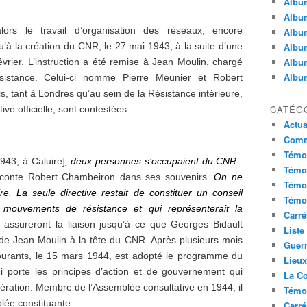
Album
Album
 le travail d’organisation des réseaux, encore
Album
’à la création du CNR, le 27 mai 1943, à la suite d’une
Album
Album
vrier. L’instruction a été remise à Jean Moulin, chargé
Album
sistance. Celui-ci nomme Pierre Meunier et Robert
 tant à Londres qu’au sein de la Résistance intérieure,
CATÉG
ve officielle, sont contestées.
Actua
Commu
Témoi
1943, à Caluire]
, deux personnes s’occupaient du CNR :
Témoi
conte Robert Chambeiron dans ses souvenirs.
On ne
Témoi
e. La seule directive restait de constituer un conseil
Témoi
mouvements de résistance et qui représenterait la
Carré
 assureront la liaison jusqu’à ce que Georges Bidault
Liste
 de Jean Moulin à la tête du CNR. Après plusieurs mois
Guerr
 courants, le 15 mars 1944, est adopté le programme du
Lieu
ui porte les principes d’action et de gouvernement qui
La Co
ération. Membre de l’Assemblée consultative en 1944, il
Témoi
blée constituante.
Carré