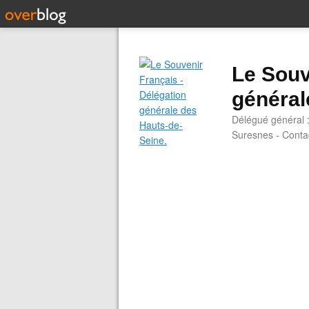
Le Souv
général
Délégué général 
Suresnes - Contac