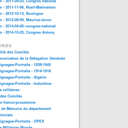
 - 2011-04-03, Congres national
 - 2011-11-06, Rueil-Malmaison
 - 2012-10-13, Boulogne
 - 2013-09-09, Maurice-Joron
 - 2014-04-05--congres-national
 - 2014-10-25, Congres Antony
ORIES
lité des Comités
nication de la Délégation Générale
gnages-Portraits - 1939-1945
gnages-Portraits - 1914-1918
gnages-Portraits - Algérie
gnages-Portraits - Indochine
s militaires
 des Comités
e franco-prussienne
x de Mémoire du département
loniale
gnages-Portraits - OPEX
s Militaires Monde