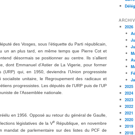
Délég
ARCHI
2026
A
Ju
puté des Vosges, sous l’étiquette du Parti républicain,
Ju
 exclu un an plus tard, en même temps que Pierre Cot et
M
entend désormais se positionner au centre. Ils s’allient
Av
e, dont Emmanuel d’Astier de La Vigerie, pour former
M
es (URP) qui, en 1950, deviendra l’Union progressiste
Fé
i socialiste unitaire, le Regroupement des radicaux et
Ja
rétiens progressistes. Les députés de l’URP puis de l’UP
2025
uniste de l’Assemblée nationale.
2024
2023
2022
2021
e réélu en 1956. Opposé au retour du général de Gaulle,
2020
e
ections législatives de la V
République, en novembre
2019
n mandat de parlementaire sur des listes du PCF de
2018