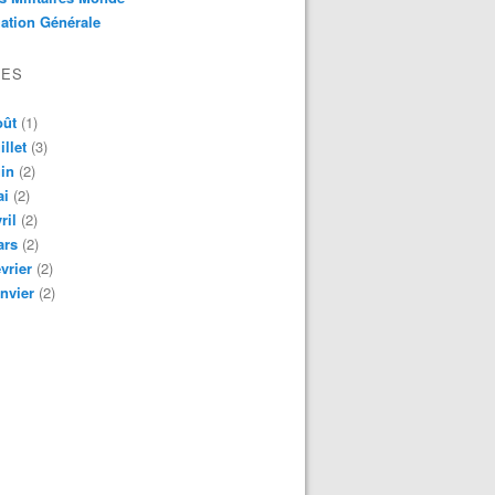
ation Générale
VES
oût
(1)
illet
(3)
in
(2)
ai
(2)
ril
(2)
ars
(2)
vrier
(2)
nvier
(2)