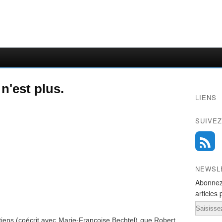
'est plus.
LIENS
SUIVEZ
NEWSL
Abonnez
articles 
Email
tretiens (coécrit avec Marie-Françoise Bechtel) que Robert