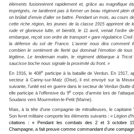
éléments fusionnèrent rapidement et, grâce au magnifique état
imprégnés, ne tardèrent pas à former un beau régiment plein 
on brûlait d'envie d'aller se battre. Pendant un mois, au cours 
cette riche région, les jeunes de la classe 1915 apprirent de le
rude et glorieuse lutte, et bientôt, le 11 avril, venait l'ordre 
embarque, reçoit son ordre de transport « gare régulatrice Creil
la défense du sol de France. L'avenir nous dira comment il
combien le sentiment de fierté qui dominait l'émotion de tou
légitime. Le lendemain matin, le régiment débarque à Tricot
saucisse boche nous signale la proximité du front. »
e
En 1916, le 408
participe à la bataille de Verdun. En 1917, 
secteur à Canny-sur-Matz (Oise), il est envoyé sur la Meus
suivante, l’unité est en guerre dans le secteur de Verdun (butte
e
elle participe à l’offensive du 9
corps d’armée lors de l’attaque
Soudans vers Mourmelon-le-Petit (Marne).
Mais, à la tête d’une compagnie de mitrailleuses, le capitaine
Son livret militaire comporte les éléments suivants :
« Légion d’
citations : « Pendant les combats des 2 et 3 octobre 191
Champagne, a fait preuve comme commandant d'une compagnie 