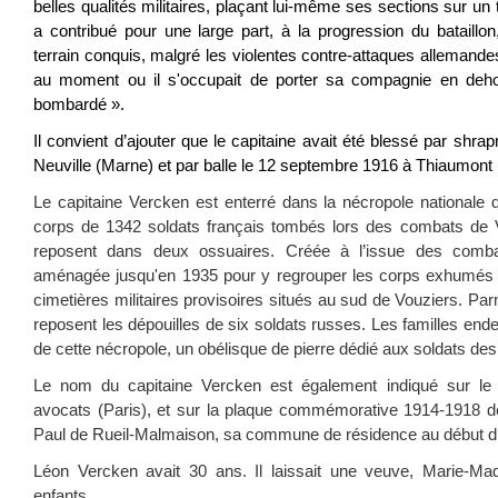
belles qualités militaires, plaçant lui-même ses sections sur un t
a contribué pour une large part, à la progression du bataillon
terrain conquis, malgré les violentes contre-attaques allemande
au moment ou il s'occupait de porter sa compagnie en deho
bombardé ».
Il convient d’ajouter que le capitaine avait été blessé par shra
Neuville (Marne) et par balle le 12 septembre 1916 à Thiaumont
Le capitaine Vercken est enterré dans la nécropole nationale d
corps de 1342 soldats français tombés lors des combats de 
reposent dans deux ossuaires. Créée à l’issue des comba
aménagée jusqu'en 1935 pour y regrouper les corps exhumés
cimetières militaires provisoires situés au sud de Vouziers. Par
reposent les dépouilles de six soldats russes. Les familles endeui
de cette nécropole, un obélisque de pierre dédié aux soldats de
Le nom du capitaine Vercken est également indiqué sur l
avocats (Paris), et sur la plaque commémorative 1914-1918 de l
Paul de Rueil-Malmaison, sa commune de résidence au début du 
Léon Vercken avait 30 ans. Il laissait une veuve, Marie-Mad
enfants.