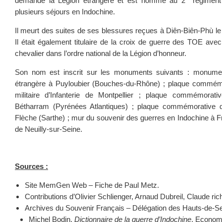
demande la Légion étrangère et est nommé au 2
régiment é
plusieurs séjours en Indochine.
Il meurt des suites de ses blessures reçues à Diên-Biên-Phù le 5
Il était également titulaire de la croix de guerre des TOE ave
chevalier dans l’ordre national de la Légion d’honneur.
Son nom est inscrit sur les monuments suivants : monume
étrangère à Puyloubier (Bouches-du-Rhône) ; plaque commémo
militaire d’Infanterie de Montpellier ; plaque commémorati
Bétharram (Pyrénées Atlantiques) ; plaque commémorative d
Flèche (Sarthe) ; mur du souvenir des guerres en Indochine à Fré
de Neuilly-sur-Seine.
Sources :
Site MemGen Web – Fiche de Paul Metz.
Contributions d’Olivier Schlienger, Arnaud Dubreil, Claude ric
Archives du Souvenir Français – Délégation des Hauts-de-Se
Michel Bodin,
Dictionnaire de la guerre d’Indochine
, Econom