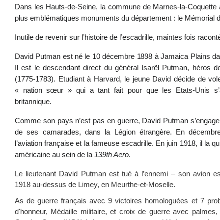
Dans les Hauts-de-Seine, la commune de Marnes-la-Coquette a, s
plus emblématiques monuments du département : le Mémorial de 
Inutile de revenir sur l’histoire de l’escadrille, maintes fois racont
David Putman est né le 10 décembre 1898 à Jamaica Plains da
Il est le descendant direct du général Isarël Putman, héros 
(1775-1783). Etudiant à Harvard, le jeune David décide de vol
« nation sœur » qui a tant fait pour que les Etats-Unis s’a
britannique.
Comme son pays n’est pas en guerre, David Putman s’engage
de ses camarades, dans la Légion étrangère. En décembre 
l’aviation française et la fameuse escadrille. En juin 1918, il la qu
américaine au sein de la
139th Aero
.
Le lieutenant David Putman est tué à l’ennemi – son avion e
1918 au-dessus de Limey, en Meurthe-et-Moselle.
As de guerre français avec 9 victoires homologuées et 7 probab
d'honneur, Médaille militaire, et croix de guerre avec palmes, 