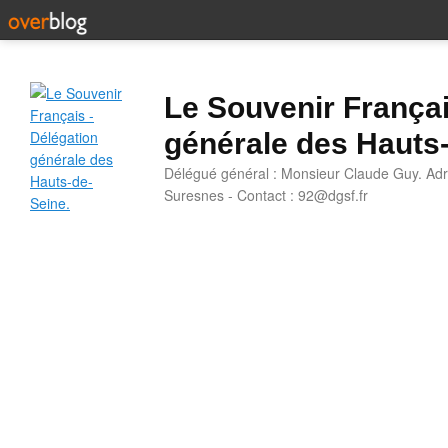
Le Souvenir Françai
générale des Hauts
Délégué général : Monsieur Claude Guy. Adr
Suresnes - Contact : 92@dgsf.fr