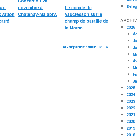
Concert du 28
Délég
ux-
novembre à
Le comité de
ovation
Chatenay-Malabry.
Vaucresson sur le
ARCHI
carré
champ de bataille de
2026
la Marne.
A
Ju
AG départementale : le... »
Ju
M
Av
M
Fé
Ja
2025
2024
2023
2022
2021
2020
2019
2018