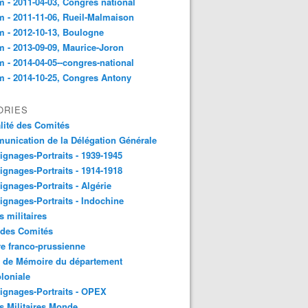
 - 2011-04-03, Congres national
 - 2011-11-06, Rueil-Malmaison
 - 2012-10-13, Boulogne
 - 2013-09-09, Maurice-Joron
 - 2014-04-05--congres-national
 - 2014-10-25, Congres Antony
ORIES
lité des Comités
nication de la Délégation Générale
gnages-Portraits - 1939-1945
gnages-Portraits - 1914-1918
gnages-Portraits - Algérie
gnages-Portraits - Indochine
s militaires
 des Comités
e franco-prussienne
x de Mémoire du département
loniale
gnages-Portraits - OPEX
s Militaires Monde