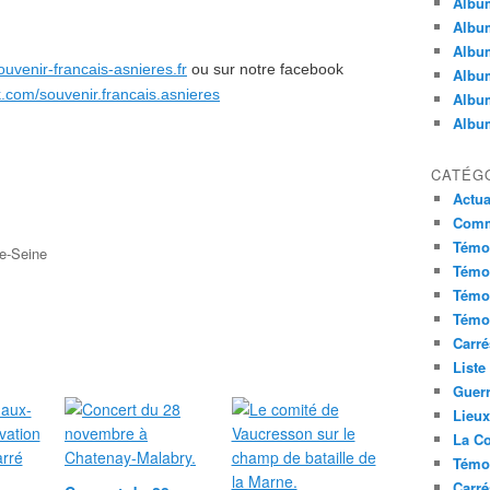
Album
Album
Album
ouvenir-francais-asnieres.fr
ou sur notre facebook
Album
k.com/souvenir.francais.asnieres
Album
Album
CATÉG
Actua
Commu
Témoi
e-Seine
Témoi
Témoi
Témoi
Carré
Liste
Guerr
Lieu
La Co
Témoi
Carré