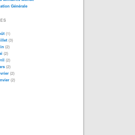
ation Générale
VES
oût
(1)
illet
(3)
in
(2)
ai
(2)
ril
(2)
ars
(2)
vrier
(2)
nvier
(2)