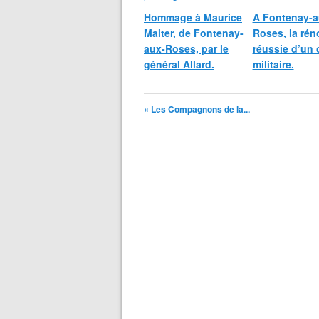
Hommage à Maurice
A Fontenay-a
Malter, de Fontenay-
Roses, la rén
aux-Roses, par le
réussie d’un 
général Allard.
militaire.
« Les Compagnons de la...