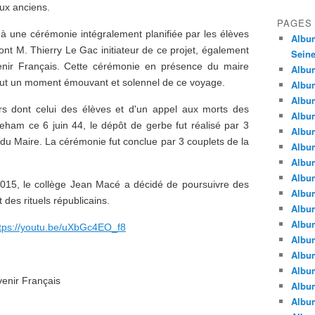
eux anciens.
PAGES
ipé à une cérémonie intégralement planifiée par les élèves
Album
ont M. Thierry Le Gac initiateur de ce projet, également
Seine
venir Français. Cette cérémonie en présence du maire
Album
 fut un moment émouvant et solennel de ce voyage.
Album
Album
rs dont celui des élèves et d'un appel aux morts des
Album
ham ce 6 juin 44, le dépôt de gerbe fut réalisé par 3
Albu
u Maire. La cérémonie fut conclue par 3 couplets de la
Album
Album
Album
2015, le collège Jean Macé a décidé de poursuivre des
Album
des rituels républicains.
Album
Album
tps://youtu.be/uXbGc4EO_f8
Album
Album
Album
venir Français
Album
Album