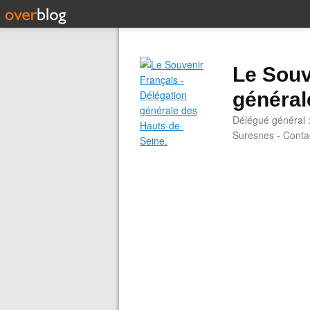
Le Souv
général
Délégué général 
Suresnes - Contac