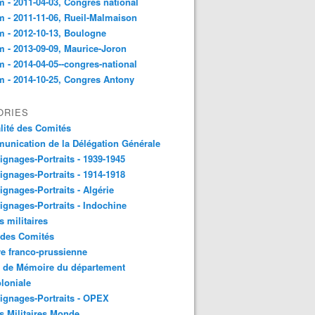
 - 2011-04-03, Congres national
 - 2011-11-06, Rueil-Malmaison
 - 2012-10-13, Boulogne
 - 2013-09-09, Maurice-Joron
 - 2014-04-05--congres-national
 - 2014-10-25, Congres Antony
ORIES
lité des Comités
nication de la Délégation Générale
gnages-Portraits - 1939-1945
gnages-Portraits - 1914-1918
gnages-Portraits - Algérie
gnages-Portraits - Indochine
s militaires
 des Comités
e franco-prussienne
x de Mémoire du département
loniale
gnages-Portraits - OPEX
s Militaires Monde