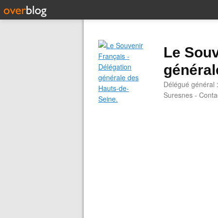
Le Souv
général
Délégué général 
Suresnes - Contac