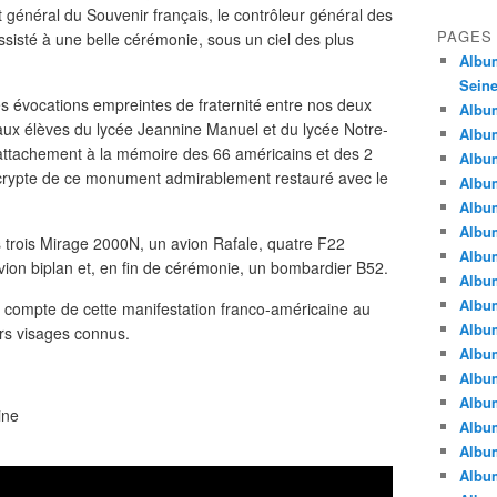
 général du Souvenir français, le contrôleur général des
PAGES
sisté à une belle cérémonie, sous un ciel des plus
Album
Seine
évocations empreintes de fraternité entre nos deux
Album
ux élèves du lycée Jeannine Manuel et du lycée Notre-
Album
 attachement à la mémoire des 66 américains et des 2
Album
 crypte de ce monument admirablement restauré avec le
Album
Albu
Album
s trois Mirage 2000N, un avion Rafale, quatre F22
Album
avion biplan et, en fin de cérémonie, un bombardier B52.
Album
Album
 compte de cette manifestation franco-américaine au
Album
eurs visages connus.
Album
Album
Album
ine
Album
Album
Album