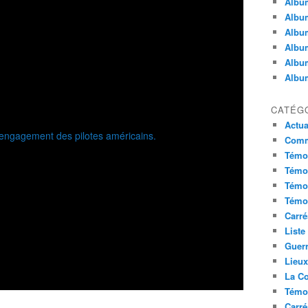
Album
Album
Album
Album
Album
Album
CATÉG
Actua
Commu
Témoi
Témoi
Témoi
Témoi
Carré
Liste
Guerr
Lieu
La Co
Témoi
Carré