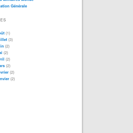
ation Générale
VES
oût
(1)
illet
(3)
in
(2)
ai
(2)
ril
(2)
ars
(2)
vrier
(2)
nvier
(2)