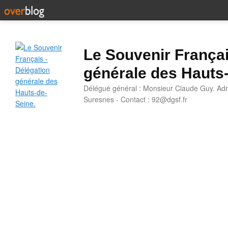
Le Souvenir Françai
générale des Hauts
Délégué général : Monsieur Claude Guy. Adr
Suresnes - Contact : 92@dgsf.fr