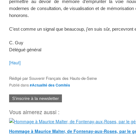
permettre au devoir de mémoire d’emprunter la voie nouvel
modernes de consultation, de visualisation et de mémorisatio
honorons.
C’est comme un signal que beaucoup, j’en suis sûr, percevront e
C. Guy
Délégué général
[Haut]
Rédigé par
Souvenir Français des Hauts-de-Seine
Publié dans
#Actualité des Comités
S'inscrire à la newsletter
Vous aimerez aussi :
Hommage à Maurice Malter, de Fontenay-aux-Roses, par le gé