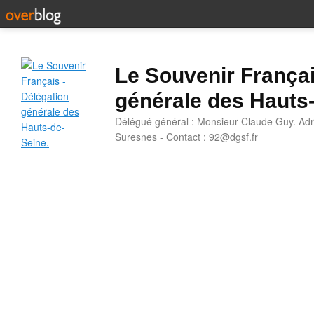
Le Souvenir Françai
générale des Hauts
Délégué général : Monsieur Claude Guy. Adr
Suresnes - Contact : 92@dgsf.fr