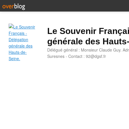
Le Souvenir Françai
générale des Hauts
Délégué général : Monsieur Claude Guy. Adr
Suresnes - Contact : 92@dgsf.fr