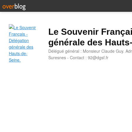
Le Souvenir Françai
générale des Hauts
Délégué général : Monsieur Claude Guy. Adr
Suresnes - Contact : 92@dgsf.fr