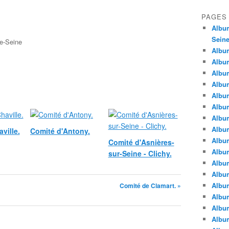
PAGES
Album
Seine
e-Seine
Album
Album
Album
Album
Albu
Album
Album
Album
ville.
Comité d'Antony.
Album
Comité d'Asnières-
Album
sur-Seine - Clichy.
Album
Album
Album
Comité de Clamart. »
Album
Album
Album