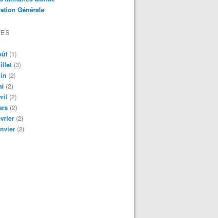
ation Générale
VES
oût
(1)
illet
(3)
in
(2)
ai
(2)
ril
(2)
ars
(2)
vrier
(2)
nvier
(2)