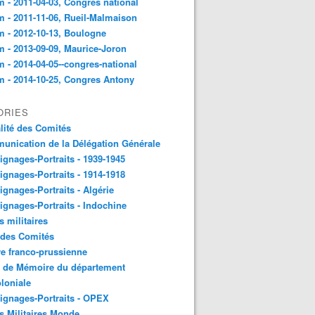
 - 2011-04-03, Congres national
 - 2011-11-06, Rueil-Malmaison
 - 2012-10-13, Boulogne
 - 2013-09-09, Maurice-Joron
 - 2014-04-05--congres-national
 - 2014-10-25, Congres Antony
ORIES
lité des Comités
nication de la Délégation Générale
gnages-Portraits - 1939-1945
gnages-Portraits - 1914-1918
gnages-Portraits - Algérie
gnages-Portraits - Indochine
s militaires
 des Comités
e franco-prussienne
x de Mémoire du département
loniale
gnages-Portraits - OPEX
s Militaires Monde