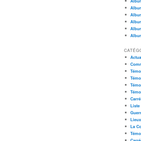
Album
Album
Album
Album
Album
Album
CATÉG
Actua
Commu
Témoi
Témoi
Témoi
Témoi
Carré
Liste
Guerr
Lieu
La Co
Témoi
Carré