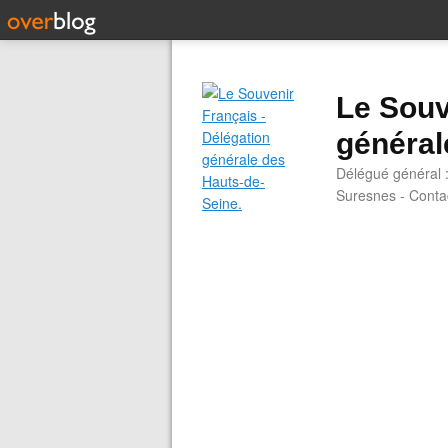
Le Souv
général
Délégué général 
Suresnes - Contac