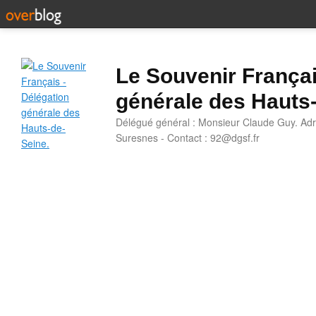
Le Souvenir Françai
générale des Hauts
Délégué général : Monsieur Claude Guy. Adr
Suresnes - Contact : 92@dgsf.fr