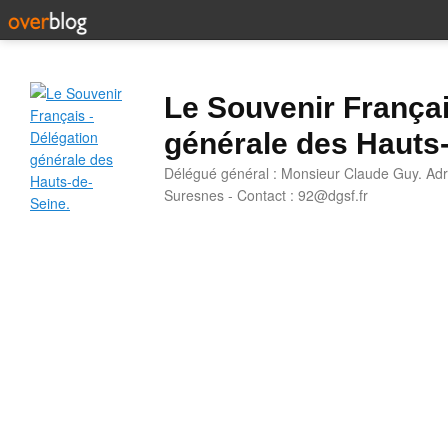
Le Souvenir Françai
générale des Hauts
Délégué général : Monsieur Claude Guy. Adr
Suresnes - Contact : 92@dgsf.fr