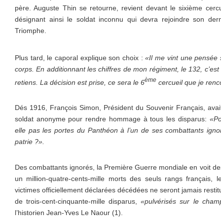
père. Auguste Thin se retourne, revient devant le sixième cerc
désignant ainsi le soldat inconnu qui devra rejoindre son der
Triomphe.
Plus tard, le caporal explique son choix :
«Il me vint une pensée 
corps. En additionnant les chiffres de mon régiment, le 132, c’est
ème
retiens. La décision est prise, ce sera le 6
cercueil que je renc
Dés 1916, François Simon, Président du Souvenir Français, avai
soldat anonyme pour rendre hommage à tous les disparus:
«Po
elle pas les portes du Panthéon à l’un de ses combattants igno
patrie ?».
Des combattants ignorés, la Première Guerre mondiale en voit des
un million-quatre-cents-mille morts des seuls rangs français, le
victimes officiellement déclarées décédées ne seront jamais restitué
de trois-cent-cinquante-mille disparus,
«pulvérisés sur le champ
l’historien Jean-Yves Le Naour (1).