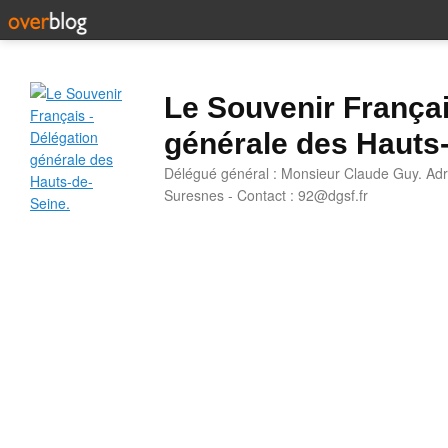
Le Souvenir Françai
générale des Hauts
Délégué général : Monsieur Claude Guy. Adr
Suresnes - Contact : 92@dgsf.fr