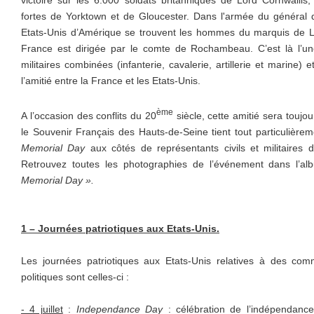
victoire sur les 6.000 soldats britanniques de Lord Cornwallis
fortes de Yorktown et de Gloucester. Dans l'armée du général d
Etats-Unis d’Amérique se trouvent les hommes du marquis de L
France est dirigée par le comte de Rochambeau. C’est là l’u
militaires combinées (infanterie, cavalerie, artillerie et marine)
l’amitié entre la France et les Etats-Unis.
ème
A l’occasion des conflits du 20
siècle, cette amitié sera toujou
le Souvenir Français des Hauts-de-Seine tient tout particulière
Memorial Day
aux côtés de représentants civils et militaires 
Retrouvez toutes les photographies de l’événement dans l’alb
Memorial Day ».
1 – Journées patriotiques aux Etats-Unis.
Les journées patriotiques aux Etats-Unis relatives à des comm
politiques sont celles-ci :
- 4 juillet
:
Independance Day
: célébration de l’indépendanc