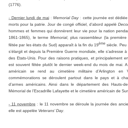
(1776).
- Dernier lundi de mai
:
Memorial Day
: cette journée est dédiée
morts pour la patrie. Jour de congé officiel, d’abord appelé
Deco
hommes et femmes qui donnèrent leur vie pour la nation penda
1861-1865), le terme
Memorial
, plus rassembleur (la première
ème
fêtée par les états du Sud) apparaît à la fin du 19
siècle. Peu
s’élargit et depuis la Première Guerre mondiale, elle s’adresse à 
des Etats-Unis. Pour des raisons pratiques, et principalement en
est souvent fêtée plutôt le dernier week-end du mois de mai. A 
américain se rend au cimetière militaire d’Arlington en V
commémorations se déroulent partout dans le pays et à chaqu
d’armes américains. Ainsi dans le département des Hauts-de
Mémorial de l’Escadrille Lafayette et le cimetière américain de Su
- 11 novembre
: le 11 novembre se déroule la journée des ancie
elle est appelée
Veterans’ Day
.