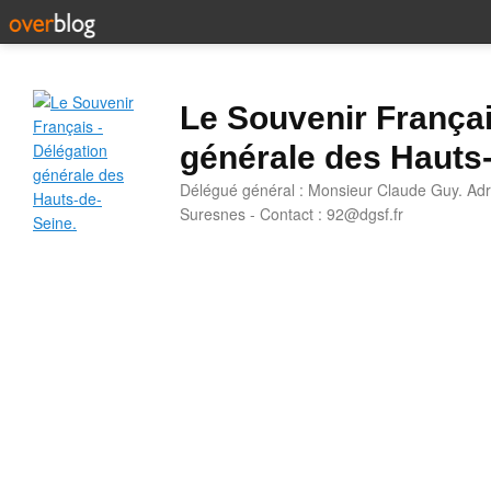
Le Souvenir Françai
générale des Hauts
Délégué général : Monsieur Claude Guy. Adr
Suresnes - Contact : 92@dgsf.fr