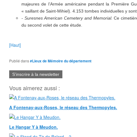
majeures de l’Armée américaine pendant la Première Gue
« saillant de Saint-Mihiel). 4.153 tombes individuelles y son
- Suresnes
American Cemetery
and Memorial.
Ce cimetièr
du second volet de cette étude.
[Haut]
Publié dans
#Lieux de Mémoire du département
S'inscrire à la newsletter
Vous aimerez aussi :
A Fontenay-aux-Roses, le réseau des Thermopyles.
Le Hangar Y à Meudon.