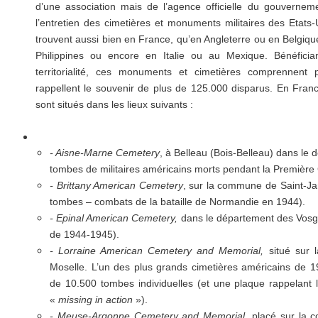
d’une association mais de l’agence officielle du gouverne
l’entretien des cimetières et monuments militaires des Etats-
trouvent aussi bien en France, qu’en Angleterre ou en Belgiqu
Philippines ou encore en Italie ou au Mexique. Bénéficia
territorialité, ces monuments et cimetières comprennen
rappellent le souvenir de plus de 125.000 disparus. En Franc
sont situés dans les lieux suivants :
- Aisne-Marne Cemetery
, à Belleau (Bois-Belleau) dans le 
tombes de militaires américains morts pendant la Première
- Brittany American Cemetery
, sur la commune de Saint-J
tombes – combats de la bataille de Normandie en 1944).
- Epinal American Cemetery,
dans le département des Vosg
de 1944-1945).
- Lorraine American Cemetery and Memorial,
situé sur 
Moselle. L’un des plus grands cimetières américains de 
de 10.500 tombes individuelles (et une plaque rappelant l
«
missing in action
»).
- Meuse-Argonne Cemetery and Memorial
, placé sur la