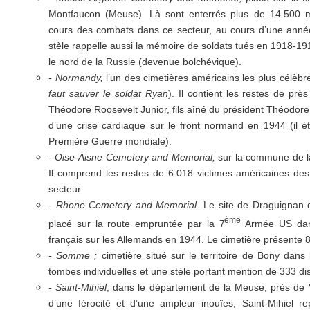
Montfaucon (Meuse). Là sont enterrés plus de 14.500 mi
cours des combats dans ce secteur, au cours d’une année
stèle rappelle aussi la mémoire de soldats tués en 1918-19
le nord de la Russie (devenue bolchévique).
- Normandy,
l’un des cimetières américains les plus célèb
faut sauver le soldat Ryan
). Il contient les restes de pr
Théodore Roosevelt Junior, fils aîné du président Théodor
d’une crise cardiaque sur le front normand en 1944 (il é
Première Guerre mondiale).
- Oise-Aisne Cemetery and Memorial,
sur la commune de la
Il comprend les restes de 6.018 victimes américaines des
secteur.
- Rhone Cemetery and Memorial.
Le site de Draguignan d
ème
placé sur la route empruntée par la 7
Armée US dans
français sur les Allemands en 1944. Le cimetière présente 8
- Somme ;
cimetière situé sur le territoire de Bony dans 
tombes individuelles et une stèle portant mention de 333 d
- Saint-Mihiel
, dans le département de la Meuse, près de
d’une férocité et d’une ampleur inouïes, Saint-Mihiel re