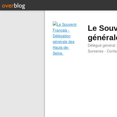
Le Souv
général
Délégué général 
Suresnes - Contac