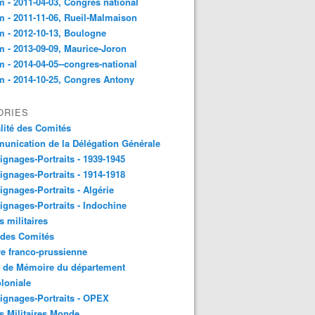
 - 2011-04-03, Congres national
 - 2011-11-06, Rueil-Malmaison
 - 2012-10-13, Boulogne
 - 2013-09-09, Maurice-Joron
 - 2014-04-05--congres-national
 - 2014-10-25, Congres Antony
ORIES
lité des Comités
nication de la Délégation Générale
gnages-Portraits - 1939-1945
gnages-Portraits - 1914-1918
gnages-Portraits - Algérie
gnages-Portraits - Indochine
s militaires
 des Comités
e franco-prussienne
x de Mémoire du département
loniale
gnages-Portraits - OPEX
s Militaires Monde