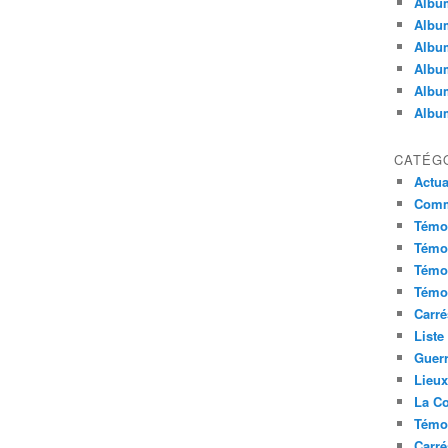
Album
Album
Album
Album
Album
Album
CATÉG
Actua
Commu
Témoi
Témoi
Témoi
Témoi
Carré
Liste
Guerr
Lieu
La Co
Témoi
Carré