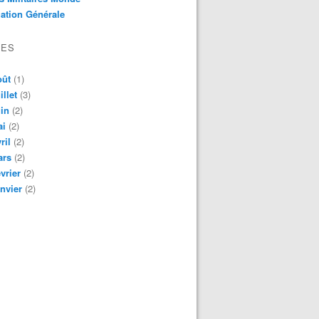
ation Générale
VES
oût
(1)
illet
(3)
in
(2)
ai
(2)
ril
(2)
ars
(2)
vrier
(2)
nvier
(2)