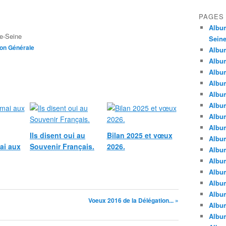
PAGES
Album
e-Seine
Seine
ion Générale
Album
Album
Album
Album
Albu
Album
Album
Album
Ils disent oui au
Bilan 2025 et vœux
Album
ai aux
Souvenir Français.
2026.
Album
Album
Album
Album
Album
Voeux 2016 de la Délégation... »
Album
Album