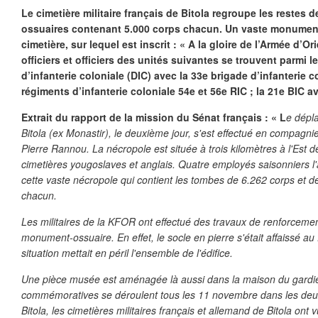
Le cimetière militaire français de Bitola regroupe les restes 
ossuaires contenant 5.000 corps chacun. Un vaste monument
cimetière, sur lequel est inscrit : « A la gloire de l’Armée d’O
officiers et officiers des unités suivantes se trouvent parmi l
d’infanterie coloniale (DIC) avec la 33e brigade d’infanterie co
régiments d’infanterie coloniale 54e et 56e RIC ; la 21e BIC av
Extrait du rapport de la mission du Sénat français : « L
e dépl
Bitola (ex Monastir), le deuxième jour, s'est effectué en compagn
Pierre Rannou. La nécropole est située à trois kilomètres à l'Est de
cimetières yougoslaves et anglais. Quatre employés saisonniers l'a
cette vaste nécropole qui contient les tombes de 6.262 corps et 
chacun.
Les militaires de la KFOR ont effectué des travaux de renforceme
monument-ossuaire. En effet, le socle en pierre s'était affaissé au 
situation mettait en péril l'ensemble de l'édifice.
Une pièce musée est aménagée là aussi dans la maison du gardie
commémoratives se déroulent tous les 11 novembre dans les deux
Bitola, les cimetières militaires français et allemand de Bitola ont 