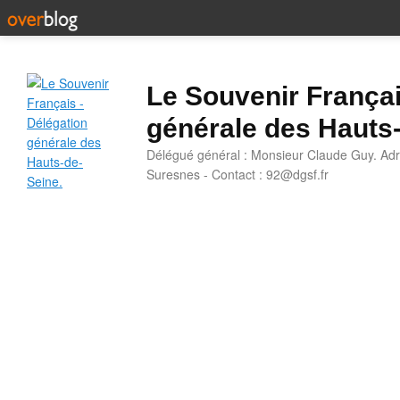
Le Souvenir Françai
générale des Hauts
Délégué général : Monsieur Claude Guy. Adr
Suresnes - Contact : 92@dgsf.fr