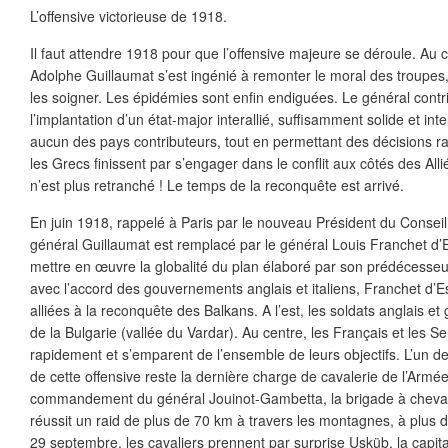
L’offensive victorieuse de 1918.
Il faut attendre 1918 pour que l’offensive majeure se déroule. Au 
Adolphe Guillaumat s’est ingénié à remonter le moral des troupes, 
les soigner. Les épidémies sont enfin endiguées. Le général contr
l’implantation d’un état-major interallié, suffisamment solide et inte
aucun des pays contributeurs, tout en permettant des décisions rap
les Grecs finissent par s’engager dans le conflit aux côtés des Al
n’est plus retranché ! Le temps de la reconquête est arrivé.
En juin 1918, rappelé à Paris par le nouveau Président du Conse
général Guillaumat est remplacé par le général Louis Franchet d’E
mettre en œuvre la globalité du plan élaboré par son prédécesse
avec l’accord des gouvernements anglais et italiens, Franchet d’
alliées à la reconquête des Balkans. A l’est, les soldats anglais et
de la Bulgarie (vallée du Vardar). Au centre, les Français et les S
rapidement et s’emparent de l’ensemble de leurs objectifs. L’un d
de cette offensive reste la dernière charge de cavalerie de l’Armée
commandement du général Jouinot-Gambetta, la brigade à cheval
réussit un raid de plus de 70 km à travers les montagnes, à plus d
29 septembre, les cavaliers prennent par surprise Usküb, la capit