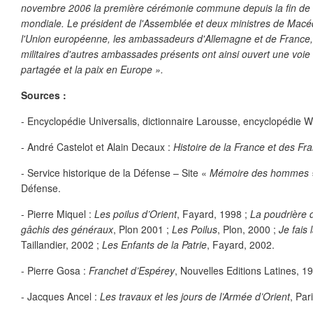
novembre 2006 la première cérémonie commune depuis la fin de 
mondiale. Le président de l'Assemblée et deux ministres de Macé
l'Union européenne, les ambassadeurs d'Allemagne et de France, 
militaires d'autres ambassades présents ont ainsi ouvert une voie
partagée et la paix en Europe ».
Sources :
- Encyclopédie Universalis, dictionnaire Larousse, encyclopédie W
- André Castelot et Alain Decaux :
Histoire de la France et des Fr
- Service historique de la Défense – Site «
Mémoire des hommes
Défense.
- Pierre Miquel :
Les poilus d’Orient
, Fayard, 1998 ;
La poudrière d
gâchis des généraux
, Plon 2001 ;
Les Poilus
, Plon, 2000 ;
Je fais
Taillandier, 2002 ;
Les Enfants de la Patrie
, Fayard, 2002.
- Pierre Gosa :
Franchet d’Espérey
, Nouvelles Editions Latines, 1
- Jacques Ancel :
Les travaux et les jours de l’Armée d’Orient
, Par