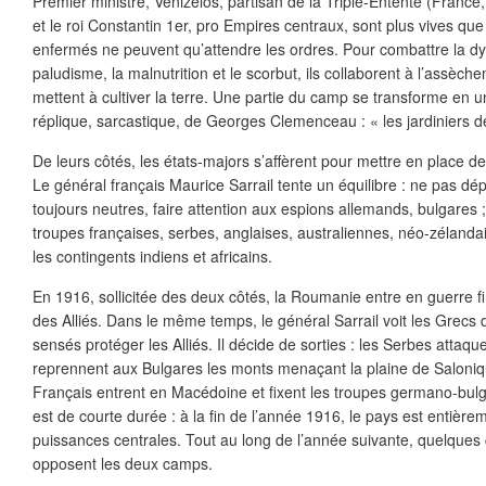
Premier ministre, Vénizelos, partisan de la Triple-Entente (France
et le roi Constantin 1er, pro Empires centraux, sont plus vives que 
enfermés ne peuvent qu’attendre les ordres. Pour combattre la dys
paludisme, la malnutrition et le scorbut, ils collaborent à l’assèc
mettent à cultiver la terre. Une partie du camp se transforme en 
réplique, sarcastique, de Georges Clemenceau : « les jardiniers d
De leurs côtés, les états-majors s’affèrent pour mettre en place d
Le général français Maurice Sarrail tente un équilibre : ne pas dép
toujours neutres, faire attention aux espions allemands, bulgares ; 
troupes françaises, serbes, anglaises, australiennes, néo-zélandai
les contingents indiens et africains.
En 1916, sollicitée des deux côtés, la Roumanie entre en guerre 
des Alliés. Dans le même temps, le général Sarrail voit les Grecs 
sensés protéger les Alliés. Il décide de sorties : les Serbes attaqu
reprennent aux Bulgares les monts menaçant la plaine de Saloniqu
Français entrent en Macédoine et fixent les troupes germano-bul
est de courte durée : à la fin de l’année 1916, le pays est entière
puissances centrales. Tout au long de l’année suivante, quelque
opposent les deux camps.