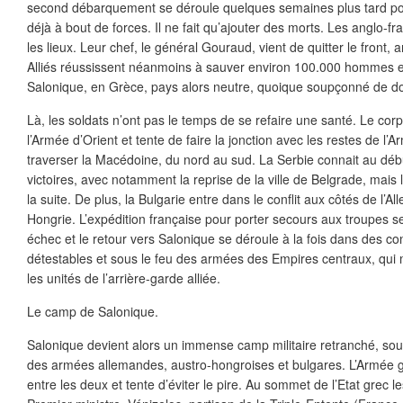
second débarquement se déroule quelques semaines plus tard pour
déjà à bout de forces. Il ne fait qu’ajouter des morts. Les anglo-
les lieux. Leur chef, le général Gouraud, vient de quitter le front,
Alliés réussissent néanmoins à sauver environ 100.000 hommes et
Salonique, en Grèce, pays alors neutre, quoique soupçonné de docil
Là, les soldats n’ont pas le temps de se refaire une santé. Le cor
l’Armée d’Orient et tente de faire la jonction avec les restes de l’
traverser la Macédoine, du nord au sud. La Serbie connait au déb
victoires, avec notamment la reprise de la ville de Belgrade, mais
la suite. De plus, la Bulgarie entre dans le conflit aux côtés de l’Al
Hongrie. L’expédition française pour porter secours aux troupes se
échec et le retour vers Salonique se déroule à la fois dans des co
détestables et sous le feu des armées des Empires centraux, qui 
les unités de l’arrière-garde alliée.
Le camp de Salonique.
Salonique devient alors un immense camp militaire retranché, s
des armées allemandes, austro-hongroises et bulgares. L’Armée g
entre les deux et tente d’éviter le pire. Au sommet de l’Etat grec l