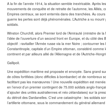
A la fin de l’année 1914, la situation semble inextricable. Après les
mouvements de conquête et de retraite de l’automne, les Alliés,
Empires centraux, se sont enterrés dans des tranchées. Au cours
guerre les pertes sont déjà phénoménales. L’Autriche a vu mourir
soldats.
Winston Churchill, alors Premier lord de l’Amirauté (ministre de la
l’idée de l’ouverture d’un second front en Europe, et du côté des 
objectif : ravitailler l’Armée russe via la mer Noire ; contourner l
Constantinople, capitale d’un Empire ottoman, considéré comme 
continent et par ailleurs allié de l’Allemagne et de l’Autriche-Hongri
Gallipoli.
Une expédition maritime est proposée et envoyée. Sans grand su
de côtes fortifiées (donc difficiles à bombarder) et de nombreux 
facilitant pas les manœuvres ! Une nouvelle expédition est menée. 
en l’envoi d’un premier contingent de 75.000 soldats anglo-françai
d’ajouter des unités australiennes et néo-zélandaises) sur la presqu
du détroit des Dardanelles. C’est une catastrophe : les soldats so
l’artillerie ottomane, sous le commandement du général alleman