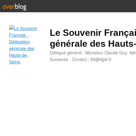
Le Souvenir Françai
générale des Hauts
Délégué général : Monsieur Claude Guy. Adr
Suresnes - Contact : 92@dgsf.fr