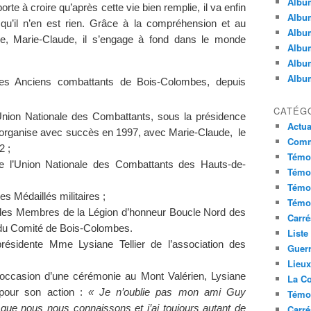
Album
rte à croire qu’après cette vie bien remplie, il va enfin
Album
qu’il n’en est rien. Grâce à la compréhension et au
Album
se, Marie-Claude, il s’engage à fond dans le monde
Album
Album
Album
des Anciens combattants de Bois-Colombes, depuis
CATÉG
Union Nationale des Combattants, sous la présidence
Actua
l organise avec succès en 1997, avec Marie-Claude, le
Commu
2 ;
Témoi
 de l’Union Nationale des Combattants des Hauts-de-
Témoi
Témoi
es Médaillés militaires ;
Témoi
des Membres de la Légion d’honneur Boucle Nord des
Carré
 du Comité de Bois-Colombes.
Liste
présidente Mme Lysiane Tellier de l’association des
Guerr
Lieu
l’occasion d’une cérémonie au Mont Valérien, Lysiane
La Co
 pour son action :
« Je n’oublie pas mon ami Guy
Témoi
que nous nous connaissons et j’ai toujours autant de
Carré