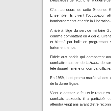
l
’Anschluss
de l’Autriche, la guerre d
C’est au cours de cette Seconde G
Ensemble, ils vivent l’occupation a
bombardements et enfin la Libération
Arrivé à l’âge du service militaire 
comme combattant en Algérie. Grenadie
et blessé par balle en progressant s
fortement tenue.
Fidèle aux harkis qui combattent av
combattre au sein de la
Harka
de son 
tête duquel il mène un combat difficile.
En 1959, il est promu maréchal-des-lo
de la durée légale.
Vient le cessez-le-feu et le retour en
combats auxquels il a participé, 
attendra vingt ans avant d’être reconn