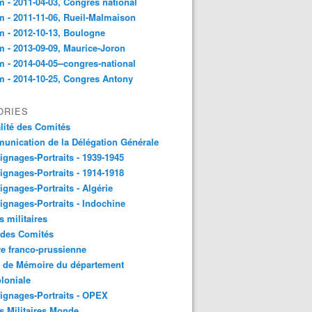
 - 2011-04-03, Congres national
 - 2011-11-06, Rueil-Malmaison
 - 2012-10-13, Boulogne
 - 2013-09-09, Maurice-Joron
 - 2014-04-05--congres-national
 - 2014-10-25, Congres Antony
ORIES
lité des Comités
nication de la Délégation Générale
gnages-Portraits - 1939-1945
gnages-Portraits - 1914-1918
gnages-Portraits - Algérie
gnages-Portraits - Indochine
s militaires
 des Comités
e franco-prussienne
x de Mémoire du département
loniale
gnages-Portraits - OPEX
s Militaires Monde