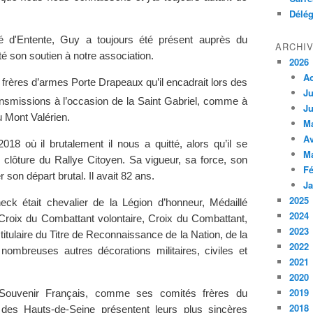
Délég
 d'Entente, Guy a toujours été présent auprès du
ARCHI
é son soutien à notre association.
2026
A
es frères d’armes Porte Drapeaux qu’il encadrait lors des
Ju
nsmissions à l’occasion de la Saint Gabriel, comme à
Ju
 Mont Valérien.
M
Av
018 où il brutalement il nous a quitté, alors qu’il se
M
e clôture du Rallye Citoyen. Sa vigueur, sa force, son
Fé
son départ brutal. Il avait 82 ans.
Ja
2025
k était chevalier de la Légion d’honneur, Médaillé
2024
e, Croix du Combattant volontaire, Croix du Combattant,
2023
titulaire du Titre de Reconnaissance de la Nation, de la
2022
 nombreuses autres décorations militaires, civiles et
2021
2020
2019
ouvenir Français, comme ses comités frères du
2018
 des Hauts-de-Seine présentent leurs plus sincères