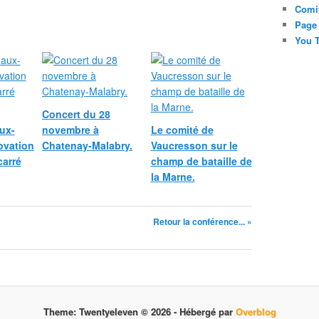
Comi
Page
You T
Concert du 28
ux-
novembre à
Le comité de
ovation
Chatenay-Malabry.
Vaucresson sur le
carré
champ de bataille de
la Marne.
Retour la conférence... »
Theme: Twentyeleven © 2026 -
Hébergé par
Overblog