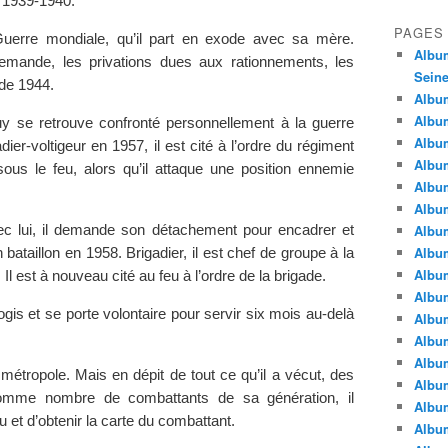
e 1939-1940.
PAGES
uerre mondiale, qu’il part en exode avec sa mère.
Album
llemande, les privations dues aux rationnements, les
Seine
 de 1944.
Album
Album
Guy se retrouve confronté personnellement à la guerre
Album
r-voltigeur en 1957, il est cité à l’ordre du régiment
Album
ous le feu, alors qu’il attaque une position ennemie
Albu
Album
Album
ec lui, il demande son détachement pour encadrer et
Album
bataillon en 1958. Brigadier, il est chef de groupe à la
Album
 Il est à nouveau cité au feu à l’ordre de la brigade.
Album
gis et se porte volontaire pour servir six mois au-delà
Album
Album
Album
 métropole. Mais en dépit de tout ce qu’il a vécut, des
Album
comme nombre de combattants de sa génération, il
Album
u et d’obtenir la carte du combattant.
Album