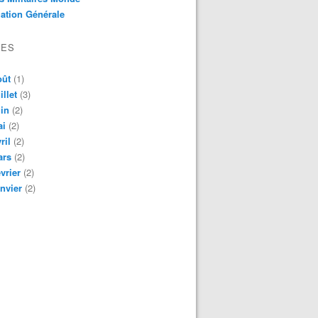
ation Générale
VES
oût
(1)
illet
(3)
in
(2)
ai
(2)
ril
(2)
ars
(2)
vrier
(2)
nvier
(2)