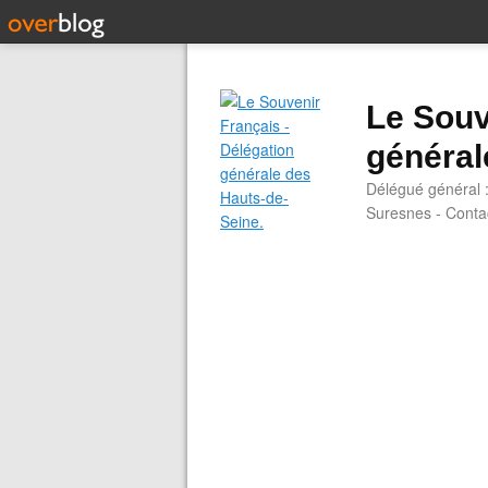
Le Souv
général
Délégué général 
Suresnes - Contac