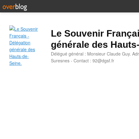
Le Souvenir Françai
générale des Hauts
Délégué général : Monsieur Claude Guy. Adr
Suresnes - Contact : 92@dgsf.fr