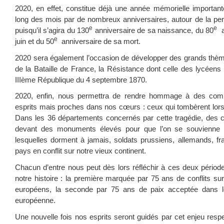
2020, en effet, constitue déjà une année mémorielle importan
long des mois par de nombreux anniversaires, autour de la pe
e
e
puisqu’il s’agira du 130
anniversaire de sa naissance, du 80
an
e
juin et du 50
anniversaire de sa mort.
2020 sera également l’occasion de développer des grands th
de la Bataille de France, la Résistance dont celle des lycéens
IIIème République du 4 septembre 1870.
2020, enfin, nous permettra de rendre hommage à des comba
esprits mais proches dans nos cœurs : ceux qui tombèrent lors
Dans les 36 départements concernés par cette tragédie, des 
devant des monuments élevés pour que l’on se souvienne
lesquelles dorment à jamais, soldats prussiens, allemands, fr
pays en conflit sur notre vieux continent.
Chacun d’entre nous peut dès lors réfléchir à ces deux pério
notre histoire : la première marquée par 75 ans de conflits su
européens, la seconde par 75 ans de paix acceptée dans le
européenne.
Une nouvelle fois nos esprits seront guidés par cet enjeu res