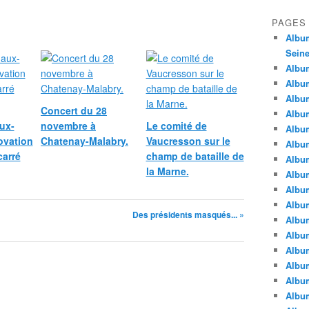
PAGES
Album
Seine
Album
Album
Album
Concert du 28
Album
ux-
novembre à
Le comité de
Albu
ovation
Chatenay-Malabry.
Vaucresson sur le
Album
carré
champ de bataille de
Album
la Marne.
Album
Album
Album
Des présidents masqués... »
Album
Album
Album
Album
Album
Album