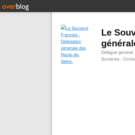
Le Souv
général
Délégué général 
Suresnes - Contac