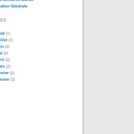
ation Générale
VES
oût
(1)
illet
(3)
in
(2)
ai
(2)
ril
(2)
ars
(2)
vrier
(2)
nvier
(2)