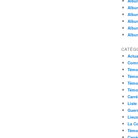
Album
Album
Album
Album
Album
Album
CATÉG
Actua
Commu
Témoi
Témoi
Témoi
Témoi
Carré
Liste
Guerr
Lieu
La Co
Témoi
Carré