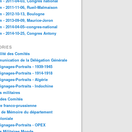
 - 2011-04-03, Congres national
 - 2011-11-06, Rueil-Malmaison
 - 2012-10-13, Boulogne
 - 2013-09-09, Maurice-Joron
 - 2014-04-05--congres-national
 - 2014-10-25, Congres Antony
ORIES
lité des Comités
nication de la Délégation Générale
gnages-Portraits - 1939-1945
gnages-Portraits - 1914-1918
gnages-Portraits - Algérie
gnages-Portraits - Indochine
s militaires
 des Comités
e franco-prussienne
x de Mémoire du département
loniale
gnages-Portraits - OPEX
s Militaires Monde